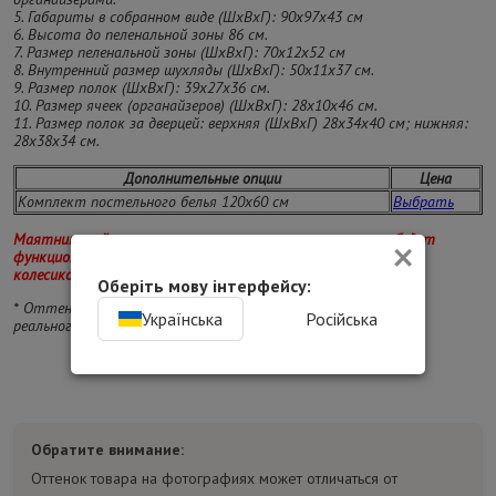
5. Габариты в собранном виде (ШхВхГ): 90х97х43 см
6. Высота до пеленальной зоны 86 см.
7. Размер пеленальной зоны (ШхВхГ): 70х12х52 см
8. Внутренний размер шухляды (ШхВхГ): 50х11х37 см.
9. Размер полок (ШхВхГ): 39х27х36 см.
10. Размер ячеек (органайзеров) (ШхВхГ): 28х10х46 см.
11. Размер полок за дверцей: верхняя (ШхВхГ) 28х34х40 см; нижняя:
28х38х34 см.
Дополнительные опции
Цена
Комплект постельного белья 120х60 см
Выбрать
×
Маятниковый механизм при установленных колесах, не будет
функционировать, необходимо выбрать либо использование
колесиков, либо маятникового механизма.
Оберіть мову інтерфейсу:
* Оттенок изделий на фотографии может отличаться от
Українська
Російська
реального.
Обратите внимание:
Оттенок товара на фотографиях может отличаться от