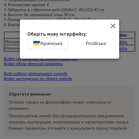
4. Количество шухляд 4.
5. Габариты в собранном виде (ШхВхГ): 80х102х43 см.
6. Высота до пеленальной зоны 90 см.
×
7. Размер пеленальной зоны (ШхВхГ): 74х12х70 см.
8. Внутренний размер шухляды (ШхВхГ): 71х12х36 см.
Оберіть мову інтерфейсу:
Сопутствующие товары
Цена
Матрас 120х60 см
Выбрать
Українська
Російська
Комплект постельного белья 120х60 см
Выбрать
Видео инструкция по сборке кроватки
Видео обзор детской кроватки
Виде ообзор пеленального комода
Видео инструкция по сборке комода
Обратите внимание:
Оттенок товара на фотографиях может отличаться от
реального.
Производитель может без предварительного уведомления
изменять конструкцию, комплектацию и характеристики товара.
Важные параметры уточняйте у консультанта перед покупкой.