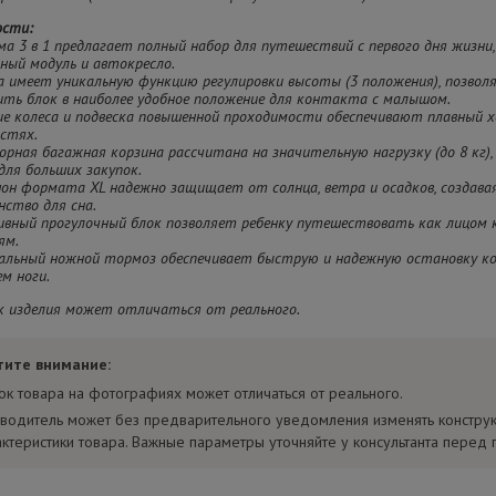
ости:
ма 3 в 1 предлагает полный набор для путешествий с первого дня жизни,
ный модуль и автокресло.
ка имеет уникальную функцию регулировки высоты (3 положения), позв
ить блок в наиболее удобное положение для контакта с малышом.
ие колеса и подвеска повышенной проходимости обеспечивают плавный х
остях.
орная багажная корзина рассчитана на значительную нагрузку (до 8 кг)
для больших закупок.
шон формата XL надежно защищает от солнца, ветра и осадков, создава
ство для сна.
сивный прогулочный блок позволяет ребенку путешествовать как лицом к
ям.
ральный ножной тормоз обеспечивает быструю и надежную остановку к
м ноги.
 изделия может отличаться от реального.
тите внимание:
ок товара на фотографиях может отличаться от реального.
водитель может без предварительного уведомления изменять констру
актеристики товара. Важные параметры уточняйте у консультанта перед 