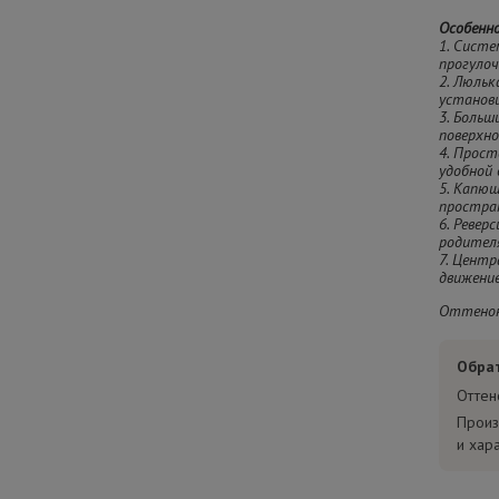
Особенн
1. Систе
прогулоч
2. Люль
установ
3. Больш
поверхн
4. Прост
удобной 
5. Капю
простран
6. Ревер
родител
7. Цент
движение
Оттенок
Обра
Оттен
Произ
и хар