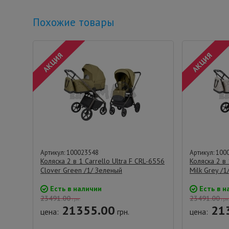
Похожие товары
Артикул: 100023548
Артикул: 100
Коляска 2 в 1 Carrello Ultra F CRL-6556
Коляска 2 в 
Clover Green /1/ Зеленый
Milk Grey /
Есть в наличии
Есть в н
23491.00
23491.00
грн.
грн
21355.00
21
цена:
грн.
цена: