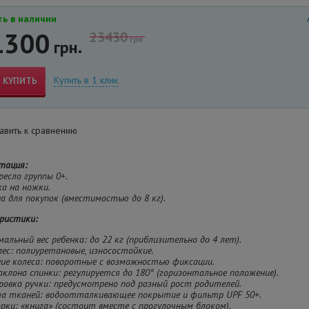
ь в наличии
1300
23430
грн.
грн.
Купить в 1 клик
КУПИТЬ
вить к сравнению
тация:
ресло группы 0+.
ка на ножки.
на для покупок (вместимостью до 8 кг).
ристики:
мальный вес ребенка: до 22 кг (приблизительно до 4 лет).
олес: полиуретановые, износостойкие.
ние колеса: поворотные с возможностью фиксации.
наклона спинки: регулируется до 180° (горизонтальное положение).
ировка ручки: предусмотрено под разный рост родителей.
та тканей: водоотталкивающее покрытие и фильтр UPF 50+.
борки: «книга» (состоит вместе с прогулочным блоком).