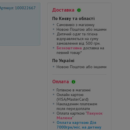
Артикул: 100022667
Доставка
По Києву та області
Самовивіз з магазину
Новою Поштою або іншими
Дитячий одяг та гігієна
відправляється на суму
замовлення від 500 грн.
Безкоштовна
доставка на
певний товар*
По Україні
Новою Поштою або іншими
Оплата
Готівкою в магазині
Онлайн картою
(VISA/MasterCard)
Накладеним платежем
після передоплати
Оплата карткою "
Пакунок
Малюка
"
Оплата карткою Дія
7000грн/міс. на дитину