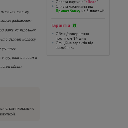
Оплата карткою "
єЯсла
"
Оплата частинами від
Приватбанку
на 3 платежі*
 включая люльку,
оляющую родителям
Гарантія
од даже на неровных
Обмін/повернення
протягом 14 днів
, что делает коляску
Офіційна гарантія від
виробника
я уютное
 миру, так и лицом к
оляски одним
кцию, комплектацию
покупкой.