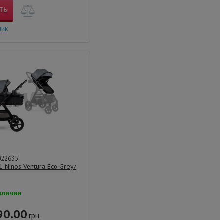
ТЬ
лик
022635
1 Ninos Ventura Eco Grey/
аличии
90.00
грн.