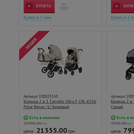
КУПИТЬ
КУПИ
Купить в 1 клик
Купить в 1 к
Артикул: 100023550
Артикул: 100
Коляска 2 в 1 Carrello Ultra F CRL-6556
Коляска 2 в 
Polar Beige /1/ Бежевый
Серый
Есть в наличии
Есть в н
23491.00
9588.00
грн.
грн.
21355.00
79
цена:
грн.
цена: