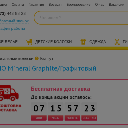
авка
Оплата
Гарантия
Возврат
Бронирование
О нас
Вакансии
73)
443-88-23
братный звонок
рафик работы
ОЕ БЕЛЬЕ
ДЕТСКИЕ КОЛЯСКИ
ОДЕЖДА
ГИ
рсальные коляски
Вы тут
RIO Mineral Graphite/Графитовый
Бесплатная доставка
До конца акции осталось:
0
7
1
5
5
7
2
2
ДНИ
ЧАСЫ
МИНУТЫ
СЕКУНДЫ