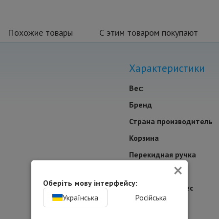
Похожие товары
С этим товаром покупают
Характеристики
Вес:
Бренд
Страна производитель
Корзина
Перекидная ручка
×
Для кого
Оберіть мову інтерфейсу:
Количество колес
Українська
Російська
Материал колес