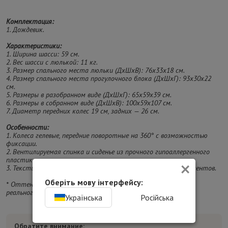
Комплектация:
1. Дождевик.
Характеристики:
1. Ширина шасси: 59 см.
2. Вес шасси с люлькой: 11 кг.
3. Размер спального места люльки (ДхШхВ): 76x33х18 см.
4. Размер спального места прогулочного блока (ДхШхГ): 93х30х22
см.
5. Размеры в разобранном виде (ДхШхГ): 65х59х39 см.
6. Размеры в собранном виде (ДхШхВ): 100х59х107 см.
7. Диаметр передних колес 19 см, задних — 26 см.
Особенности:
1. Колеса гелевые, передние поворотные на 360° с возможностью
фиксации.
2. Вентилируемая спинка и сиденье из прочного гипоаллергенного
×
пластика.
3. Текстиль снимается для ухода без использования инструментов.
Оберіть мову інтерфейсу:
* Оттенок изделия на фотографии может отличаться от
реального.
Українська
Російська
Обратите внимание: