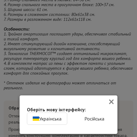
4. Размер спального места в прогулочном блоке: 100×37 см.
5. Ширина шасси: 61 см.
6. Размеры в сложенном состоянии: 80х61х38 см.
7. Размеры в разложенном виде: 112х61х118 см.
Особенности:
1. Тройная амортизация поглощает удары, обеспечивая стабильный
и тихий комфорт.
2. Имеет стимулирующий дизайн капюшона, способствующий
визуальному развитию и когнитивной активности.
3. Технология THERMOCOT™ создает оптимальный микроклимат,
регулируя температуру круглый год для комфорта вашего ребенка.
4. В комплекте матрас из пены с эффектом памяти с угольным
слоем, который адаптируется к фигуре вашего ребенка, обеспечивая
комфорт для спокойных прогулок.
* Оттенок изделия на фотографии может отличаться от
реального.
×
Обратите внимание:
Оберіть мову інтерфейсу:
Оттенок товара на фотографиях может отличаться от
Українська
Російська
реального.
Производитель может без предварительного уведомления
изменять конструкцию, комплектацию и характеристики товара.