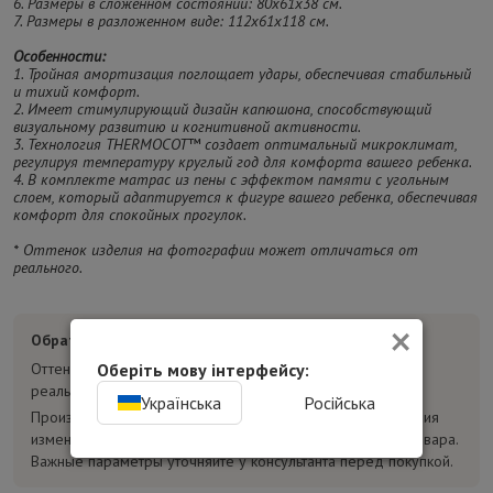
6. Размеры в сложенном состоянии: 80х61х38 см.
7. Размеры в разложенном виде: 112х61х118 см.
Особенности:
1. Тройная амортизация поглощает удары, обеспечивая стабильный
и тихий комфорт.
2. Имеет стимулирующий дизайн капюшона, способствующий
визуальному развитию и когнитивной активности.
3. Технология THERMOCOT™ создает оптимальный микроклимат,
регулируя температуру круглый год для комфорта вашего ребенка.
4. В комплекте матрас из пены с эффектом памяти с угольным
слоем, который адаптируется к фигуре вашего ребенка, обеспечивая
комфорт для спокойных прогулок.
* Оттенок изделия на фотографии может отличаться от
реального.
×
Обратите внимание:
Оберіть мову інтерфейсу:
Оттенок товара на фотографиях может отличаться от
реального.
Українська
Російська
Производитель может без предварительного уведомления
изменять конструкцию, комплектацию и характеристики товара.
Важные параметры уточняйте у консультанта перед покупкой.