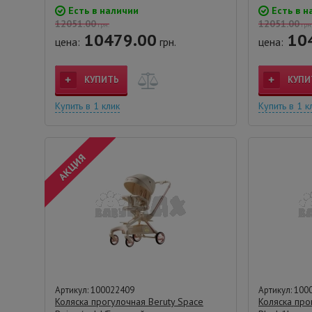
Есть в наличии
Есть в н
12051.00
12051.00
грн.
грн
10479.00
10
цена:
грн.
цена:
КУПИТЬ
КУПИ
Купить в 1 клик
Купить в 1 к
Артикул: 100022409
Артикул: 100
Коляска прогулочная Beruty Space
Коляска про