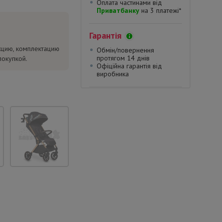
Оплата частинами від
Приватбанку
на 3 платежі*
Гарантія
кцию, комплектацию
Обмін/повернення
протягом 14 днів
покупкой.
Офіційна гарантія від
виробника