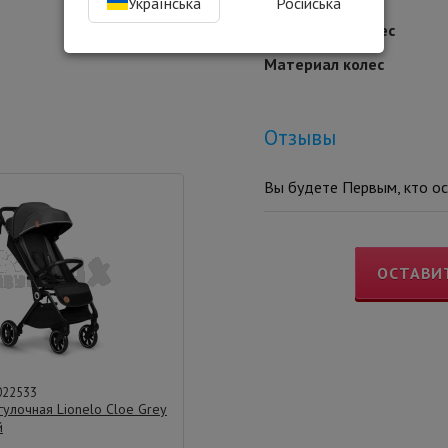
Українська
Російська
Количество колес
Материал колес
Отзывы
Вы будете Первым, кто ос
ОСТАВИ
022533
гулочная Lionelo Cloe Grey
й