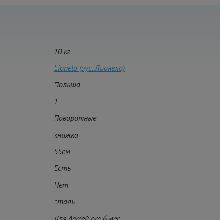
10 кг
Lionelo (рус. Лионело)
Польша
1
Поворотные
книжка
55см
Есть
Нет
сталь
Для детей от 6 мес.