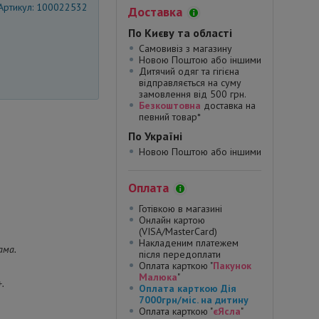
Артикул: 100022532
Доставка
По Києву та області
Самовивіз з магазину
Новою Поштою або іншими
Дитячий одяг та гігієна
відправляється на суму
замовлення від 500 грн.
Безкоштовна
доставка на
певний товар*
По Україні
Новою Поштою або іншими
Оплата
Готівкою в магазині
Онлайн картою
(VISA/MasterCard)
Накладеним платежем
ама.
після передоплати
Оплата карткою "
Пакунок
Малюка
"
.
Оплата карткою Дія
7000грн/міс. на дитину
Оплата карткою "
єЯсла
"