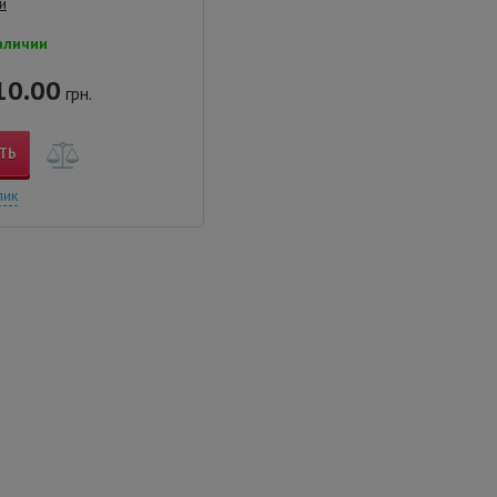
й
аличии
10.00
грн.
ТЬ
лик