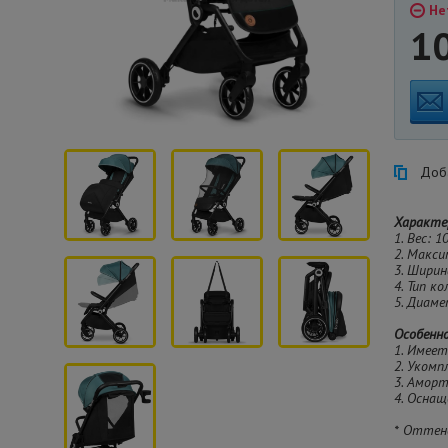
Не
1
Доба
Характе
1. Вес: 10
2. Макси
3. Ширин
4. Тип к
5. Диамет
Особенн
1. Имеет
2. Укомп
3. Амор
4. Осна
* Оттен