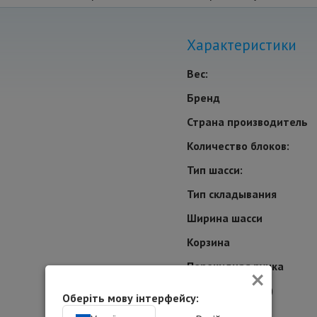
Характеристики
Вес:
Бренд
Страна производитель
Количество блоков:
Тип шасси:
Тип складывания
Ширина шасси
Корзина
×
Перекидная ручка
Рама(материал)
Оберіть мову інтерфейсу:
Для кого