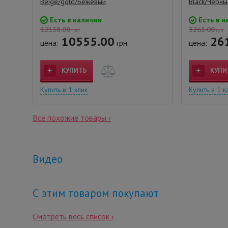
Beige/gold/Бежевый
Black/Черны
Есть в наличии
Есть в н
12138.00
3263.00
грн.
грн.
10555.00
26
цена:
грн.
цена:
КУПИТЬ
КУПИ
Купить в 1 клик
Купить в 1 к
Все похожие товары ›
Видео
С этим товаром покупают
Смотреть весь список ›