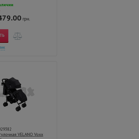
аличии
.
479.00
грн.
ТЬ
лик
029382
гулочная VELANO Voxx