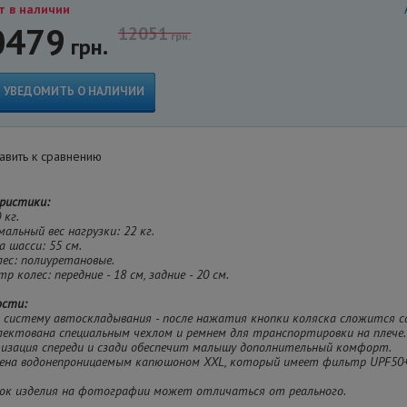
т в наличии
0479
12051
грн.
грн.
УВЕДОМИТЬ О НАЛИЧИИ
вить к сравнению
ристики:
 кг.
мальный вес нагрузки: 22 кг.
а шасси: 55 см.
олес: полиуретановые.
р колес: передние - 18 см, задние - 20 см.
ости:
 систему автоскладывания - после нажатия кнопки коляска сложится с
лектована специальным чехлом и ремнем для транспортировки на плече.
тизация спереди и сзади обеспечит малышу дополнительный комфорт.
щена водонепроницаемым капюшоном XXL, который имеет фильтр UPF50+
ок изделия на фотографии может отличаться от реального.