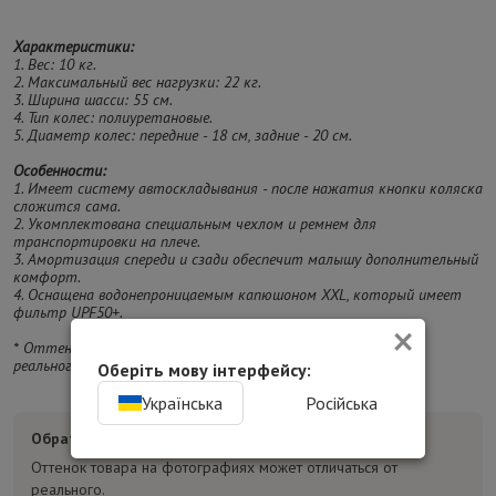
Характеристики:
1. Вес: 10 кг.
2. Максимальный вес нагрузки: 22 кг.
3. Ширина шасси: 55 см.
4. Тип колес: полиуретановые.
5. Диаметр колес: передние - 18 см, задние - 20 см.
Особенности:
1. Имеет систему автоскладывания - после нажатия кнопки коляска
сложится сама.
2. Укомплектована специальным чехлом и ремнем для
транспортировки на плече.
3. Амортизация спереди и сзади обеспечит малышу дополнительный
комфорт.
4. Оснащена водонепроницаемым капюшоном XXL, который имеет
фильтр UPF50+.
×
* Оттенок изделия на фотографии может отличаться от
реального.
Оберіть мову інтерфейсу:
Українська
Російська
Обратите внимание:
Оттенок товара на фотографиях может отличаться от
реального.