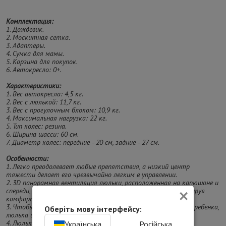
Комплектация:
1. Дождевик.
2. Москитная сетка.
3. Адаптеры.
4. Сумка для мамы.
5. Корзина для покупок.
6. Автокресло: 0+.
Характеристики:
1. Вес автокресла: 4,5 кг.
2. Вес с люлькой: 11,7 кг.
3. Вес с прогулочным блоком: 10,9 кг.
4. Максимальная нагрузка: 22 кг.
5. Тип колес: резина.
6. Ширина шасси: 60 см.
7. Диаметр колес: передние - 20 см, задние - 27 см.
Особенности:
1. Легко преодолевает любые препятствия, а низкий центр
тяжести делает его чрезвычайно легким в управлении.
2. 3D панорамная вентиляция люльки, расположенная на капюшоне и
×
спереди, обеспечивает оптимальный поток воздуха, гарантируя
комфорт ребенка во время каждой прогулки.
3. Чтобы уменьшить риск рефлюкса и обеспечить комфорт ребенка,
Оберіть мову інтерфейсу:
люлька имеет наклон 3 градуса.
4. Люлька и прогулочный блок имеют капюшон с UPF50+
Українська
Російська