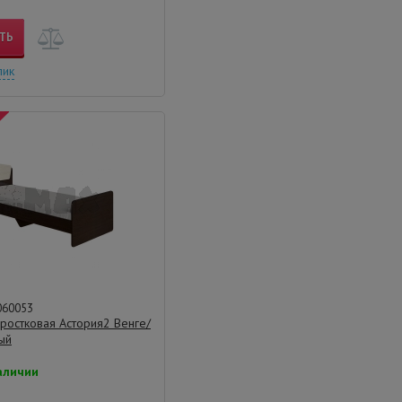
ТЬ
лик
060053
ростковая Астория2 Венге/
ый
аличии