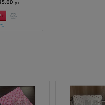
95.00
грн.
ТЬ
лик