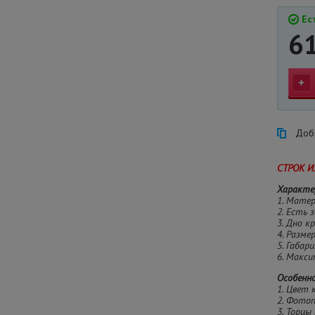
Ест
6
Доба
СТРОК И
Характе
1. Мате
2. Есть 
3. Дно к
4. Разме
5. Габар
6. Макси
Особенн
1. Цвет 
2. Фотоп
3. Торцы