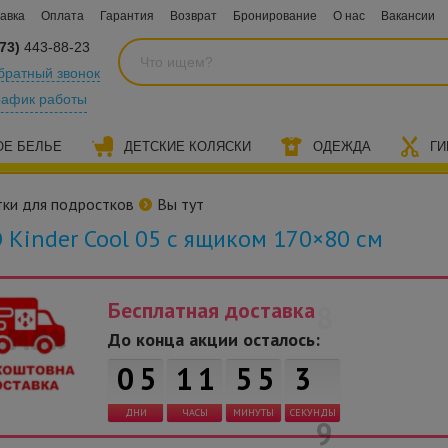
авка
Оплата
Гарантия
Возврат
Бронирование
О нас
Вакансии
73)
443-88-23
братный звонок
рафик работы
ОЕ БЕЛЬЕ
ДЕТСКИЕ КОЛЯСКИ
ОДЕЖДА
ГИ
ки для подростков
Вы тут
 Kinder Cool 05 с ящиком 170×80 см
Бесплатная доставка
До конца акции осталось:
0
5
1
1
5
5
3
8
ДНИ
ЧАСЫ
МИНУТЫ
СЕКУНДЫ