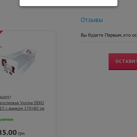
Отзывы
Вы будете Первым, кто ос
ОСТАВИ
060037
ростковая Viorina DEKO
 15 с ящиком 170×80 см
аличии
85.00
грн.