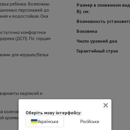
овья ребенка. Возможны
Размер в сложенном виде
кационных персонажей до
В), см:
ная и водостойкая. Она
Возможность установит
Боковина
достаточно комфортное
 дерева (ДСП). По торцам
Число уровней дна
Гарантийный строк
ками для игрушек/белья
 варианты надписей и
×
а колесиках.
Оберіть мову інтерфейсу:
й кромки.
Українська
Російська