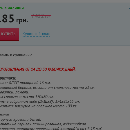
ь в наличии
185
7422
грн.
грн.
Купить в 1 клик
КУПИТЬ
вить к сравнению
ЗГОТОВЛЕНИЯ ОТ 14 ДО 30 РАБОЧИХ ДНЕЙ.
ристики:
риал: ЛДСП толщиной 16 мм.
защитный бортик, высота от спального места 21 см.
роватки: ламели.
ры спального места 170х80 см.
иты в собранном виде (ДхШхВ): 174х85х65 см.
мальная нагрузка на спальное место 100 кг.
ости:
корпуса кровати белый.
ечать на перилах ламинированная, водостойкая.
 кровати защищены прорезиненой кромкой "в паз Т-
18 мм
".