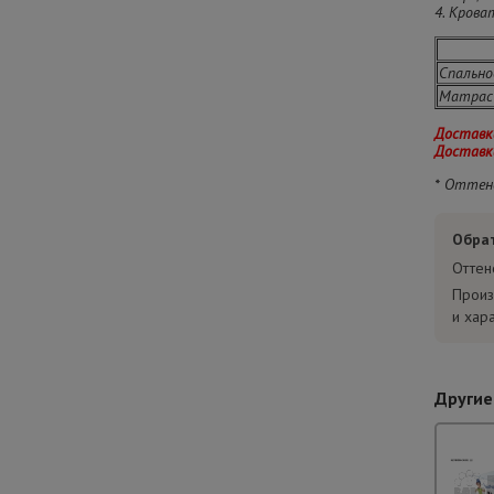
4. Кров
Спально
Матрас 
Доставка
Доставка
* Оттен
Обра
Оттен
Произ
и хар
Другие