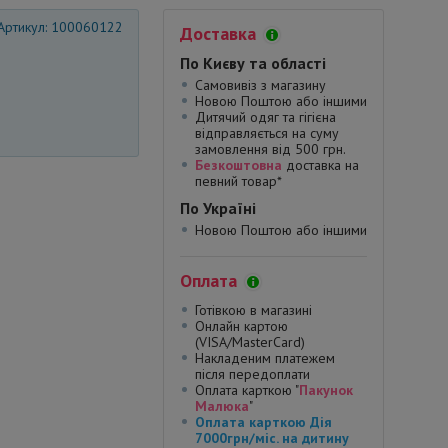
Артикул: 100060122
Доставка
По Києву та області
Самовивіз з магазину
Новою Поштою або іншими
Дитячий одяг та гігієна
відправляється на суму
замовлення від 500 грн.
Безкоштовна
доставка на
певний товар*
По Україні
Новою Поштою або іншими
Оплата
Готівкою в магазині
Онлайн картою
(VISA/MasterCard)
Накладеним платежем
після передоплати
Оплата карткою "
Пакунок
Малюка
"
Оплата карткою Дія
7000грн/міс. на дитину