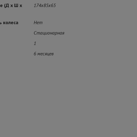
 (Д х Ш х
174x85x65
ь колеса
Нет
Стационарная
1
6 месяцев