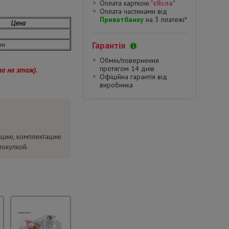
Оплата карткою "
єЯсла
"
Оплата частинами від
Приватбанку
на 3 платежі*
Цена
Гарантія
рн
Обмін/повернення
протягом 14 днів
ма на этаж).
Офіційна гарантія від
виробника
кцию, комплектацию
покупкой.