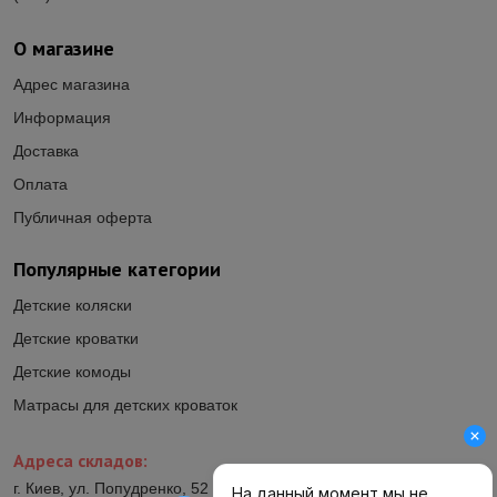
О магазине
Адрес магазина
Информация
Доставка
Оплата
Публичная оферта
Популярные категории
Детские коляски
Детские кроватки
Детские комоды
Матрасы для детских кроваток
Адреса складов:
г. Киев, ул. Попудренко, 52 (ул.Гетьмана Павла Полуботка, 52)