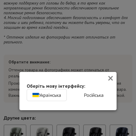
важную поддержку от головы до бедер, в то время как
направляющие ремня безопасности обеспечивают правильное
положение ремня безопасности.
4. Мягкий подголовник обеспечивает безопасность и комфорт для
головы и шеи ребенка, поэтому вы можете быть уверены, что он
защищен во время каждой поездки.
* Оттенок изделия на фотографии может отличаться от
реального.
Обратите внимание:
Оттенок товара на фотографиях может отличаться от
×
реального.
Производитель может без предварительного уведомления
Оберіть мову інтерфейсу:
изменять конструкцию, комплектацию и характеристики товара.
Українська
Російська
Важные параметры уточняйте у консультанта перед покупкой.
Другие цвета: