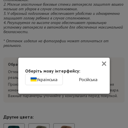
2. Мягкие эластичные боковые стенки автокресла защитят вашего
малыша от ударов в случае столкновения.
3. V-образный подголовник обеспечивает удобство и одновременно
защищает голову ребенка в случае столкновения.
4. Регулируемая по высоте опора обеспечивает правильную
установку автокресла в автомобиле для обеспечения максимальной
безопасности.
* Оттенок изделия на фотографии может отличаться от
реального.
×
Обратите внимание:
Оберіть мову інтерфейсу:
Оттенок товара на фотографиях может отличаться от
реального.
Українська
Російська
Производитель может без предварительного уведомления
изменять конструкцию, комплектацию и характеристики товара.
Важные параметры уточняйте у консультанта перед покупкой.
Другие цвета: