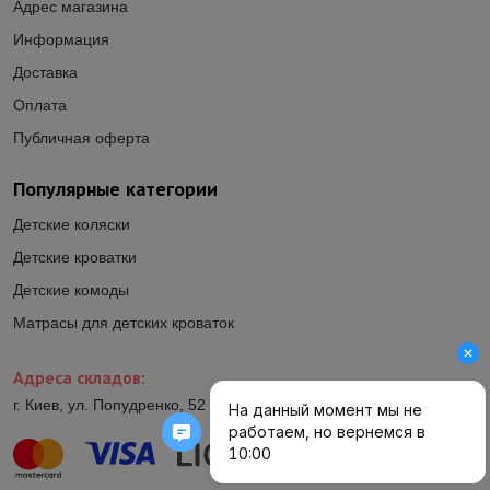
Адрес магазина
Информация
Доставка
Оплата
Публичная оферта
Популярные категории
Детские коляски
Детские кроватки
Детские комоды
Матрасы для детских кроваток
Адреса складов:
г. Киев, ул. Попудренко, 52 (ул.Гетьмана Павла Полуботка, 52)