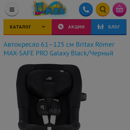
КАТАЛОГ
АКЦИИ
БЛОГ
Автокресло 61–125 см Britax Römer
MAX-SAFE PRO Galaxy Black/Черный