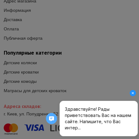
Адрес магазина
Информация
Доставка
Оплата
Публичная оферта
Популярные категории
Детские коляски
Детские кроватки
Детские комоды
Матрасы для детских кроваток
Адреса складов:
г. Киев, ул. Попудренко, 52 (ул.Гетьмана Павла Полуботка, 52)