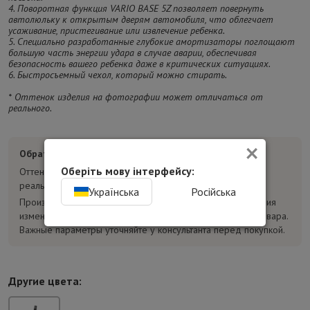
4. Поворотная функция VARIO BASE 5Z позволяет повернуть
автолюльку к открытым дверям автомобиля, что облегчает
усаживание, пристегивание или извлечение ребенка.
5. Специально разработанные глубокие амортизаторы поглощают
большую часть энергии удара в случае аварии, обеспечивая
безопасность вашего ребенка даже в критических ситуациях.
6. Быстросъемный чехол, который можно стирать.
* Оттенок изделия на фотографии может отличаться от
реального.
×
Обратите внимание:
Оберіть мову інтерфейсу:
Оттенок товара на фотографиях может отличаться от
реального.
Українська
Російська
Производитель может без предварительного уведомления
изменять конструкцию, комплектацию и характеристики товара.
Важные параметры уточняйте у консультанта перед покупкой.
Другие цвета: