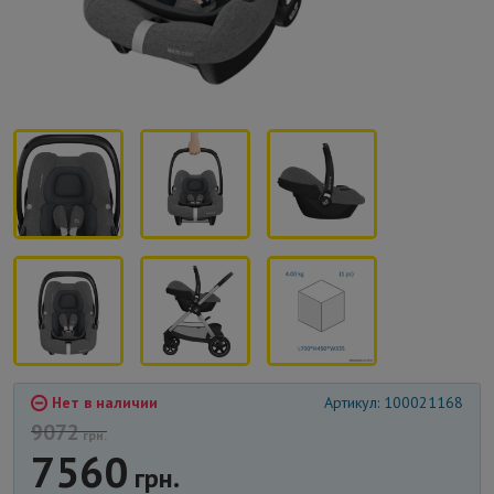
Нет в наличии
Артикул: 100021168
9072
грн.
7560
грн.