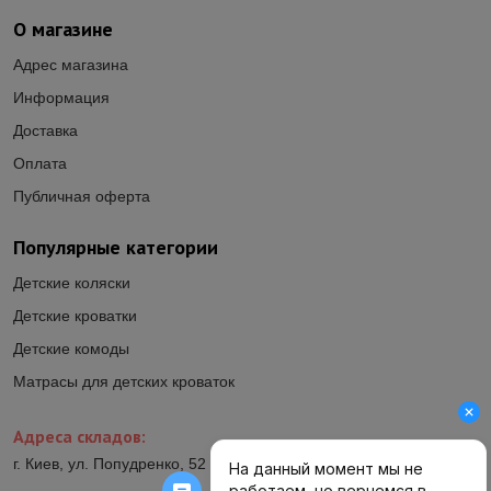
О магазине
Адрес магазина
Информация
Доставка
Оплата
Публичная оферта
Популярные категории
Детские коляски
Детские кроватки
Детские комоды
Матрасы для детских кроваток
Адреса складов:
г. Киев, ул. Попудренко, 52 (ул.Гетьмана Павла Полуботка, 52)