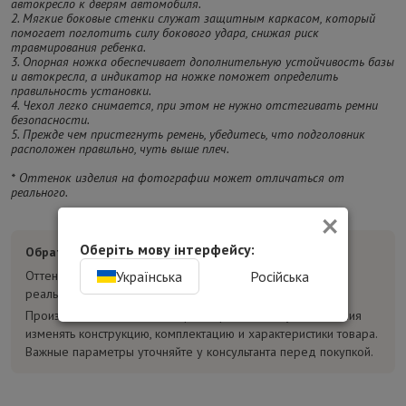
автокресло к дверям автомобиля.
2. Мягкие боковые стенки служат защитным каркасом, который
помогает поглотить силу бокового удара, снижая риск
травмирования ребенка.
3. Опорная ножка обеспечивает дополнительную устойчивость базы
и автокресла, а индикатор на ножке поможет определить
правильность установки.
4. Чехол легко снимается, при этом не нужно отстегивать ремни
безопасности.
5. Прежде чем пристегнуть ремень, убедитесь, что подголовник
расположен правильно, чуть выше плеч.
* Оттенок изделия на фотографии может отличаться от
реального.
×
Оберіть мову інтерфейсу:
Обратите внимание:
Українська
Російська
Оттенок товара на фотографиях может отличаться от
реального.
Производитель может без предварительного уведомления
изменять конструкцию, комплектацию и характеристики товара.
Важные параметры уточняйте у консультанта перед покупкой.