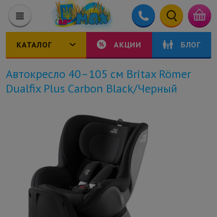
КАТАЛОГ
АКЦИИ
БЛОГ
Автокресло 40–105 см Britax Römer
Dualfix Plus Carbon Black/Черный