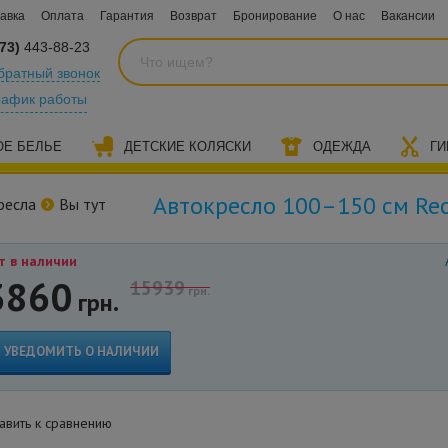
авка
Оплата
Гарантия
Возврат
Бронирование
О нас
Вакансии
73)
443-88-23
братный звонок
рафик работы
ОЕ БЕЛЬЕ
ДЕТСКИЕ КОЛЯСКИ
ОДЕЖДА
ГИ
Автокресло 100–150 см Rec
ресла
Вы тут
т в наличии
3860
15939
грн.
грн.
УВЕДОМИТЬ О НАЛИЧИИ
вить к сравнению