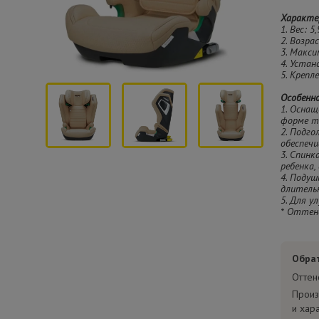
Характе
1. Вес: 5,
2. Возра
3. Макси
4. Устан
5. Крепле
Особенн
1. Осна
форме т
2. Подг
обеспеч
3. Спинк
ребенка
4. Подуш
длительн
5. Для у
* Оттен
Обра
Оттен
Произ
и хар