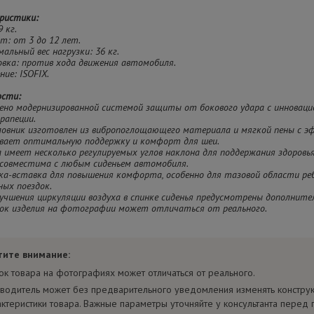
ристики:
9 кг.
ст: от 3 до 12 лет.
мальный вес нагрузки: 36 кг.
овка: против хода движения автомобиля.
ние: ISOFIX.
ости:
щено модернизированной системой защиты от бокового удара с инноваци
рапеции.
оловник изготовлен из вибропоглощающего материала и мягкой пены с 
ивает оптимальную поддержку и комфорт для шеи.
а имеет несколько регулируемых углов наклона для поддержания здоровь
, совместима с любым сиденьем автомобиля.
ка-вставка для повышения комфорта, особенно для тазовой области реб
ых поездок.
лучшения циркуляции воздуха в спинке сиденья предусмотрены дополнит
ок изделия на фотографии может отличаться от реального.
тите внимание:
ок товара на фотографиях может отличаться от реального.
водитель может без предварительного уведомления изменять констру
актеристики товара. Важные параметры уточняйте у консультанта перед 