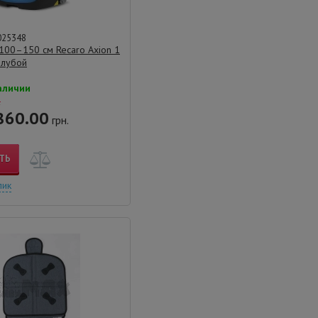
025348
100–150 см Recaro Axion 1
олубой
аличии
.
860.00
грн.
ТЬ
лик