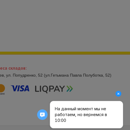
еса складов:
иев, ул. Попудренко, 52 (ул.Гетьмана Павла Полуботка, 52)