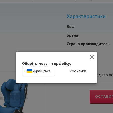
Характеристики
Вес:
Бренд
Страна производитель
×
Отзывы
Оберіть мову інтерфейсу:
Українська
Російська
Вы будете Первым, кто ос
ОСТАВИ