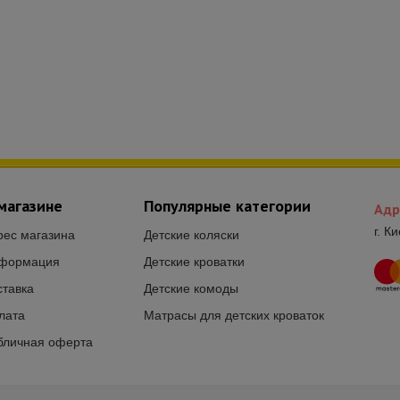
магазине
Популярные категории
Адр
г. К
рес магазина
Детские коляски
формация
Детские кроватки
ставка
Детские комоды
лата
Матрасы для детских кроваток
бличная оферта