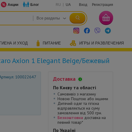
Акции
Блог
RU
UA
Вход
Регистрация
ГИЕНА И УХОД
ПИТАНИЕ
ИГРЫ И РАЗВЛЕЧЕНИЯ
aro Axion 1 Elegant Beige/Бежевый
Артикул: 100022647
Доставка
По Києву та області
Самовивіз з магазину
Новою Поштою або іншими
Дитячий одяг та гігієна
відправляється на суму
замовлення від 500 грн.
Безкоштовна
доставка на
певний товар*
По Україні