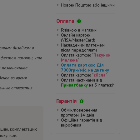
Новою Поштою або іншими
Оплата
Готівкою в магазині
Онлайн картою
(VISA/MasterCard)
Накладеним платежем
онным дизайном в
після передоплати
Оплата карткою "
Пакунок
эффектом памяти, что
Малюка
"
Оплата карткою Дія
я позвоночника
7000грн/міс. на дитину
Оплата карткою "
єЯсла
"
енка во время
Оплата частинами від
Приватбанку
на 3 платежі*
ельные отверстия.
Гарантія
Обмін/повернення
протягом 14 днів
Офіційна гарантія від
виробника
кцию, комплектацию
покупкой.