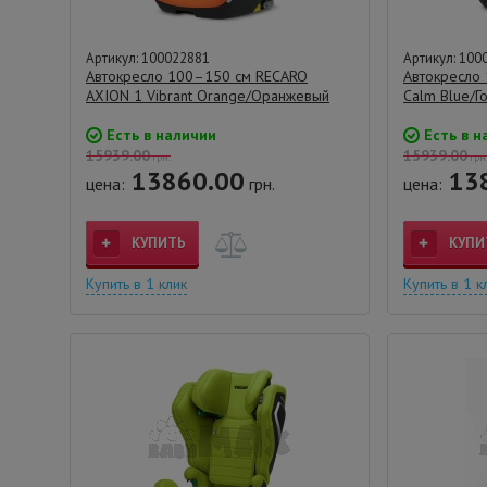
Артикул: 100022881
Артикул: 100
Автокресло 100–150 см RECARO
Автокресло 
AXION 1 Vibrant Orange/Оранжевый
Calm Blue/Г
Есть в наличии
Есть в н
15939.00
15939.00
грн.
грн
13860.00
13
цена:
грн.
цена:
КУПИТЬ
КУПИ
Купить в 1 клик
Купить в 1 к