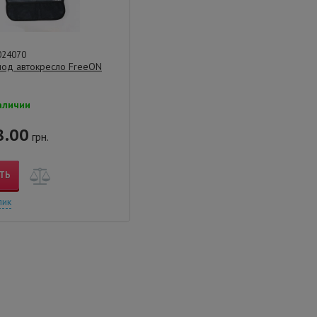
024070
под автокресло FreeON
аличии
.00
грн.
ТЬ
лик