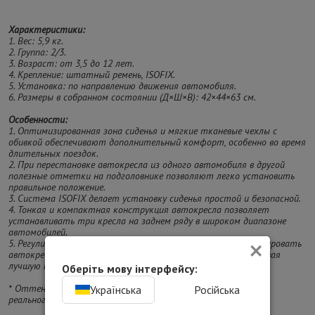
Характеристики:
1. Вес: 5,9 кг.
2. Группа: 2/3.
3. Возраст: от 3,5 до 12 лет.
4. Крепление: штатный ремень, ISOFIX.
5. Установка: по направлению движения автомобиля.
6. Размеры в собранном состоянии (Д×Ш×В): 42×44×63 см.
Особенности:
1. Оптимизированная зона сиденья и мягкие тканевые чехлы с
обивкой обеспечивают дополнительный комфорт, особенно во время
длительных поездок.
2. При перестановке автокресла из одного автомобиля в другой
полезные отметки на подголовнике позволяют легко установить
правильное положение.
3. Система ISOFIX делает установку сиденья простой и безопасной.
4. Тонкая и компактная конструкция автокресла позволяет
устанавливать три кресла на заднем ряду в широком диапазоне
автомобилей.
×
5. Регулируемая спинка детского кресла позволяет отрегулировать
автокресло под угол наклона сиденья автомобиля, обеспечивая
лучшую посадку и удобное положение вашего ребенка.
Оберіть мову інтерфейсу:
* Оттенок изделия на фотографии может отличаться от
Українська
Російська
реального.