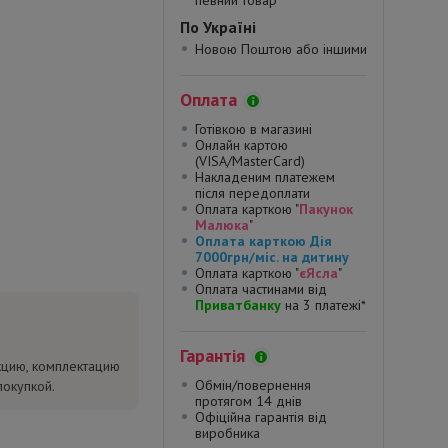
певний товар*
По Україні
Новою Поштою або іншими
Оплата
Готівкою в магазині
Онлайн картою
(VISA/MasterCard)
Накладеним платежем
після передоплати
Оплата карткою "
Пакунок
Малюка
"
Оплата карткою Дія
7000грн/міс. на дитину
Оплата карткою "
єЯсла
"
Оплата частинами від
Приватбанку
на 3 платежі*
Гарантія
кцию, комплектацию
Обмін/повернення
покупкой.
протягом 14 днів
Офіційна гарантія від
виробника