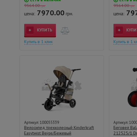
9564.00
9564.00
грн.
грн.
7970.00
79
цена:
грн.
цена:
КУПИТЬ
КУПИ
Купить в 1 клик
Купить в 1 к
Артикул: 100055339
Артикул: 100
Велосипед трехколесный Kinderkraft
Беговел Bala
Easytwist Beige/Бежевый
212525/1 Dr