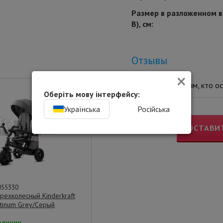
Размер в разложенном в
В), см:
Отзывы
×
Вы будете Первым, кто ос
Оберіть мову інтерфейсу:
Українська
Російська
ОСТАВИ
055330
рехколесный Kinderkraft
latinum Grey/Серый
аличии