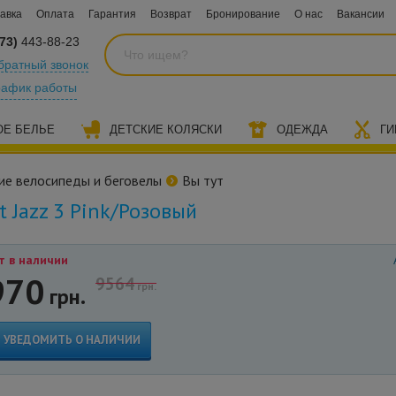
авка
Оплата
Гарантия
Возврат
Бронирование
О нас
Вакансии
73)
443-88-23
братный звонок
рафик работы
ОЕ БЕЛЬЕ
ДЕТСКИЕ КОЛЯСКИ
ОДЕЖДА
ГИ
ие велосипеды и беговелы
Вы тут
 Jazz 3 Pink/Розовый
т в наличии
970
9564
грн.
грн.
УВЕДОМИТЬ О НАЛИЧИИ