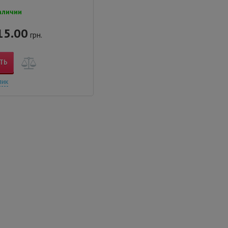
аличии
15.00
грн.
ТЬ
лик