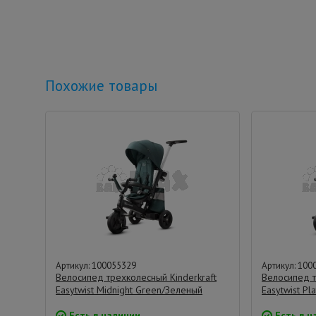
Похожие товары
Артикул: 100055329
Артикул: 100
Велосипед трехколесный Kinderkraft
Велосипед т
Easytwist Midnight Green/Зеленый
Easytwist P
Есть в наличии
Есть в н