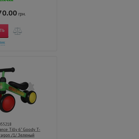
70.00
грн.
ТЬ
лик
055218
nce Tilly 6" Goody T-
agon /1/ Зеленый