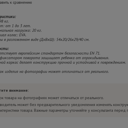
вить к сравнению
ристики:
98 кг.
ст: от 1 до 3 лет.
мальная нагрузка: 20 кг.
иал колес: EVA.
ры в разложенном виде (ДхВхШ): 54х20/26х29/40 см.
ости:
ветствует европейским стандартам безопасности EN 71.
 с фиксатором поворота защищает ребенка от опрокидывания.
ной каркас делает конструкцию прочной и устойчивой к повреждениям.
ок изделия на фотографии может отличаться от реального.
тите внимание:
ок товара на фотографиях может отличаться от реального.
водитель может без предварительного уведомления изменять констру
актеристики товара. Важные параметры уточняйте у консультанта перед 