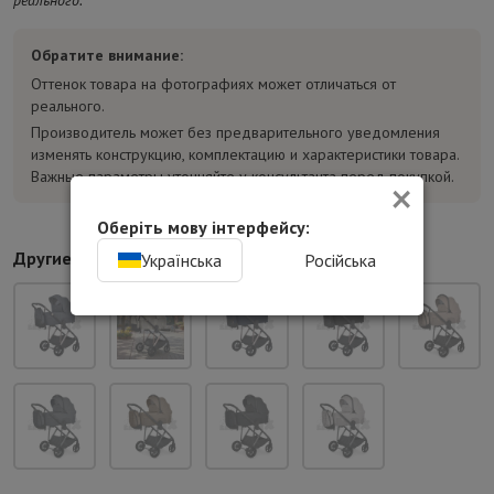
Обратите внимание:
Оттенок товара на фотографиях может отличаться от
реального.
Производитель может без предварительного уведомления
изменять конструкцию, комплектацию и характеристики товара.
Важные параметры уточняйте у консультанта перед покупкой.
×
Оберіть мову інтерфейсу:
Другие цвета:
Українська
Російська