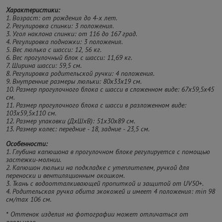
Характеристики:
1. Возраст: от рождения до 4-х лет.
2. Регулировка спинки: 3 положения.
3. Угол наклона спинки: от 116 до 167 град.
4. Регулировка подножки: 3 положения.
5. Вес люлька с шасси: 12, 56 кг.
6. Вес прогулочный блок с шасси: 11,69 кг.
7. Ширина шасси: 59,5 см.
8. Регулировка родительской ручки: 4 положения.
9. Внутренние размеры люльки: 80х33х19 см.
10. Размер прогулочного блока с шасси в сложенном виде: 67х59,5х45
см.
11. Размер прогулочного блока с шасси в разложенном виде:
103х59,5х110 см.
12. Размер упаковки (ДхШхВ): 51х30х89 см.
13. Размер колес: передние - 18, задние - 23,5 см.
Особенности:
1. Глубина капюшона в прогулочном блоке регулируется с помощью
застежки-молнии.
2. Капюшон люльки на подкладке с утеплителем, ручкой для
переноски и вентиляционным окошком.
3. Ткань с водоотталкивающей пропиткой и защитой от UV50+.
4. Родительская ручка обита экокожей и имеет 4 положения: min 98
см/max 106 см.
* Оттенок изделия на фотографии может отличаться от
реального.