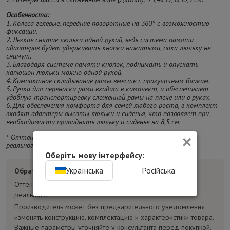
Особенности:
1. Колеса гелевые, передние поворотные на 360° с возможностью
фиксации.
2. Легкое снятие люльки одной рукой, ведь система памяти
адаптеров будет удерживать кнопки нажатыми, пока люльку не
снимут.
3. Благодаря системе памяти кнопок, поднимать и опускать
капюшон люльки можно одной рукой.
4. Компактное складывание рамы вместе с прогулочным блоком.
5. Ручка для переноски рами входит в комплект, и обеспечивает
удобную транспортировку сложенной рамы на плече или в руках.
6. Для обеспечения комфорта для семей любого роста, в комплект
входят адаптеры высоты люльки и сиденья, что позволяет при
необходимости приподнять люльку и сиденье на 8,5 см.
×
* Оттенок изделия на фотографии может отличаться от
реального.
Оберіть мову інтерфейсу:
Українська
Російська
Обратите внимание:
Оттенок товара на фотографиях может отличаться от
реального.
Производитель может без предварительного уведомления
изменять конструкцию, комплектацию и характеристики товара.
Важные параметры уточняйте у консультанта перед покупкой.