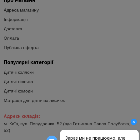
Адреса магазину
Інформація
Доставка
Оплата
Публічна оферта
Популярні категорії
Дитячі коляски
Дитячі ліжечка
Дитячі комоди
Матраци для дитячих ліжечок
Адреси складів:
м. Київ, вул. Попудренка, 52 (вул.Гетьмана Павла Полуботка,
52)