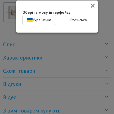
×
Оберіть мову інтерфейсу:
Українська
Російська
Опис
Характеристики
Схожі товари
Відгуки
Відео
З цим товаром купують