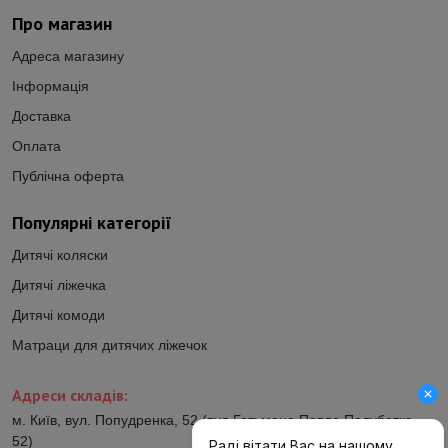
Про магазин
Адреса магазину
Інформація
Доставка
Оплата
Публічна оферта
Популярні категорії
Дитячі коляски
Дитячі ліжечка
Дитячі комоди
Матраци для дитячих ліжечок
Адреси складів:
м. Київ, вул. Попудренка, 52 (вул.Гетьмана Павла Полуботка,
52)