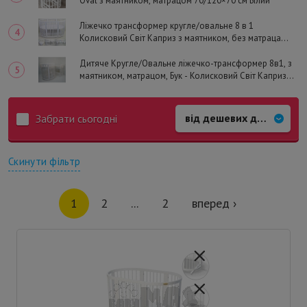
Oval з маятником, матрацом 70/120×70 см Білий
Ліжечко трансформер кругле/овальне 8 в 1
Колисковий Світ Каприз з маятником, без матраца
70/120×70 см Білий
Дитяче Кругле/Овальне ліжечко-трансформер 8в1, з
маятником, матрацом, Бук - Колисковий Світ Каприз
Зірочка (Білий)
Забрати сьогодні
Скинути фільтр
1
2
...
2
вперед ›