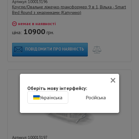
Артикул: 100013196
Кругле/Овальне ліжечко-трансформер 9 в 1, Вільха - Smart
Bed Round з хмаринками (Капучино)
немає в наявності
10900
ціна:
грн.
ПОВІДОМИТИ ПРО НАЯВНІСТЬ
×
Оберіть мову інтерфейсу:
Українська
Російська
Артикул: 100013197