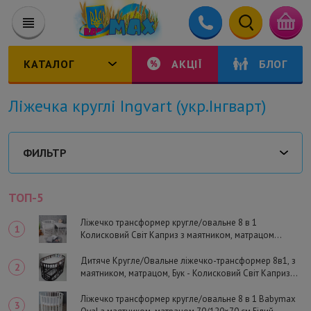
КАТАЛОГ
АКЦІЇ
БЛОГ
Ліжечка круглі Ingvart (укр.Інгварт)
ФИЛЬТР
ТОП-5
Ліжечко трансформер кругле/овальне 8 в 1
Колисковий Світ Каприз з маятником, матрацом
70/120×70 см Білий
Дитяче Кругле/Овальне ліжечко-трансформер 8в1, з
маятником, матрацом, Бук - Колисковий Світ Каприз
(Горіх темний)
Ліжечко трансформер кругле/овальне 8 в 1 Babymax