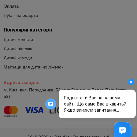
Оплата
Публічна оферта
Популярні категорії
Дитячі коляски
Дитячі ліжечка
Дитячі комоди
Матраци для дитячих ліжечок
Адреси складів:
м. Київ, вул. Попудренка, 52 (вул.Гетьмана Павла Полуботка,
52)
2010-2026 © BabyMax. Всі права захищені.