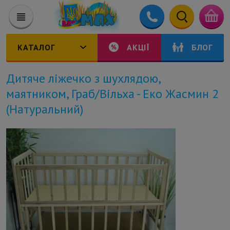
КАТАЛОГ
АКЦІЇ
БЛОГ
Дитяче ліжечко з шухлядою,
маятником, Граб/Вільха - Еко Жасмин 2
(Натуральний)