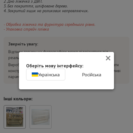
2. Дно ліжечка з ДВП.
3. Без покриття, шліфоване дерево.
4. Закритий ящик на роликових направляючих.
- Обробка ліжечка та фурнітура середнього рівня.
- Упаковка стрейч плівка
Зверніть увагу:
Відтінок товару на фотографіях може відрізнятися від
×
реального.
Виробник може без попереднього повідомлення змінювати
Оберіть мову інтерфейсу:
конструкцію, комплектацію та характеристики товару. Важливі
Українська
Російська
параметри уточнюйте у консультанта перед покупкою.
Інші кольори: