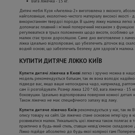
Вага ліжечка - 15 кг.
Дитячі меблі Кузя «Ангеліна-2» виготовлена ​​з якісного, абсол
найголовніше, екологічно-чистого матеріалу високої якості - д
використанням твердої породи. В цьому ліжку малюка легко з
допомагає плавний і м'який поперечний механізм з функцією 
регулюватися в трьох положеннях щодо висоти, особливо це 
малюк стає трохи дорослішою. Саме дно виготовлене з ламел
ліжка ідеально відполіровані, що убезпечить діточок від скало
водній основі, що забезпечить безпеку для здоров'я малюка.
КУПИТИ ДИТЯЧЕ ЛІЖКО КИЇВ
Купити дитячі ліжечка в Києві
легко і зручно можна в нашо
модель рекомендується батькам, так як вона володіє надійно
підведе вас, якщо ваше непосидюча чадо, наприклад, раптом
сам її розгойдувати. Розмір ліжка 120 * 60, вага ліжечка - 15 к
боковушки. Ідеально відполірована поверхня кожної деталі н
Також ліжечко не має специфічного запаху від лаку.
Купити дитяче ліжечко Київ
рекомендується у нас, так як 
опису товару на сайті. Це ліжечко стане основою інтер'єру в кі
розвиватися малюк. Унікальність цієї ліжечка також полягає в
практично в будь-який стиль, ставши невід'ємною складовою д
Ліжко підійде абсолютно до будь-якої колірної гамі Попереч