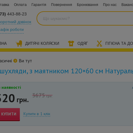
тавка
Оплата
Гарантія
Повернення
Бронювання
Про нас
Ваканс
73)
443-88-23
оротний дзвінок
рафік роботи
ЗНА
ДИТЯЧІ КОЛЯСКИ
ОДЯГ
ГІГІЄНА ТА Д
асичні
Ви тут
з шухляди, з маятником 120×60 см Натурал
 наявності
320
3675
грн.
грн.
Купити в 1 клік
КУПИТИ