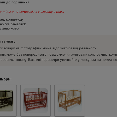
ти до порівняння
 тільки на самовивіз з магазину в Киеві
ість маятника;
дно (на ламелях);
льний колір.
іть увагу:
нок товару на фотографіях може відрізнятися від реального.
ник може без попереднього повідомлення змінювати конструкцію, комп
теристики товару. Важливі параметри уточнюйте у консультанта перед п
льори: