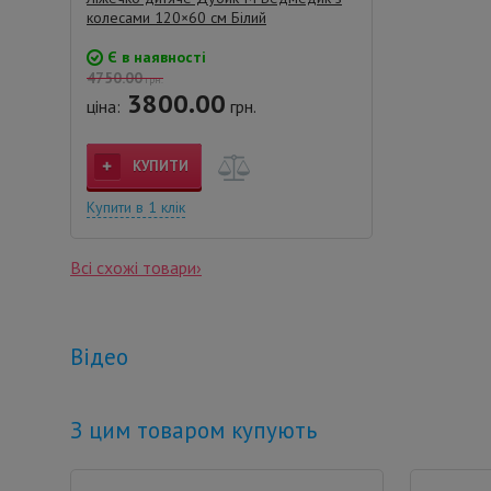
колесами 120×60 см Білий
Є в наявності
4750.00
грн.
3800.00
ціна:
грн.
КУПИТИ
Купити в 1 клік
Всі схожі товари›
Відео
З цим товаром купують