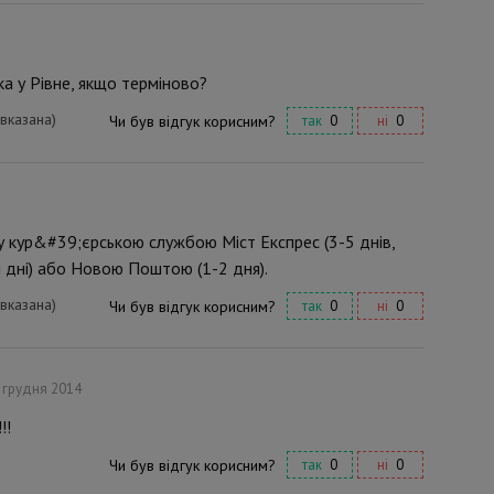
ка у Рівне, якщо терміново?
 вказана)
Чи був відгук корисним?
так
0
ні
0
 кур&#39;єрською службою Міст Експрес (3-5 днів,
 дні) або Новою Поштою (1-2 дня).
 вказана)
Чи був відгук корисним?
так
0
ні
0
 грудня 2014
!!
Чи був відгук корисним?
так
0
ні
0