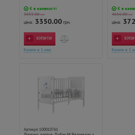
Є в наявності
Є в наяв
3855.00
4656.00
грн.
грн.
3350.00
372
ціна:
грн.
ціна:
КУПИТИ
КУПИ
Купити в 1 клік
Купити в 1 к
Артикул: 100010761
Ліжечко дитяче Дубик-М Ведмедик з