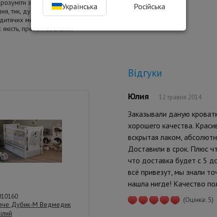
озуміти з назви товару.
Українська
Російська
шня, тик, дуб або звичайний
дитячих меблів в Києві, яка
 якість, презентабельний
Відгуки
Юлия
12 травня 2014
Заказывали даную кроватк
хорошего качества. Краси
вскрытая лаком, абсолютн
Доставили в срок. Плюс ч
что доставка будет с 5 до
всё привезут, мы знали т
нашла нигде! Качество п
010160
(Оцінка: 5)
тяче Дубик-М Ведмедик
ілий