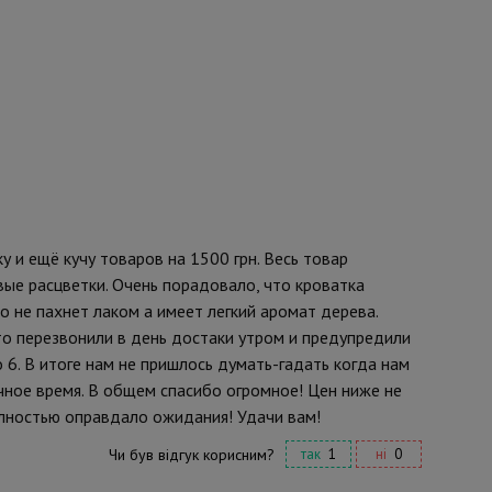
у и ещё кучу товаров на 1500 грн. Весь товар
вые расцветки. Очень порадовало, что кроватка
о не пахнет лаком а имеет легкий аромат дерева.
то перезвонили в день достаки утром и предупредили
 6. В итоге нам не пришлось думать-гадать когда нам
очное время. В общем спасибо огромное! Цен ниже не
олностью оправдало ожидания! Удачи вам!
Чи був відгук корисним?
так
1
ні
0