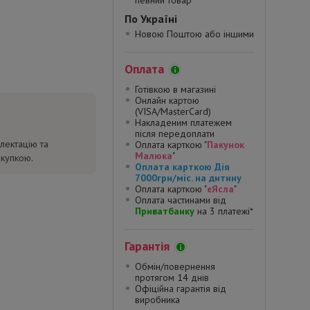
певний товар*
По Україні
Новою Поштою або іншими
Оплата
Готівкою в магазині
Онлайн картою
(VISA/MasterCard)
Накладеним платежем
після передоплати
лектацію та
Оплата карткою "
Пакунок
Малюка
"
окупкою.
Оплата карткою Дія
7000грн/міс. на дитину
Оплата карткою "
єЯсла
"
Оплата частинами від
Приватбанку
на 3 платежі*
Гарантія
Обмін/повернення
протягом 14 днів
Офіційна гарантія від
виробника