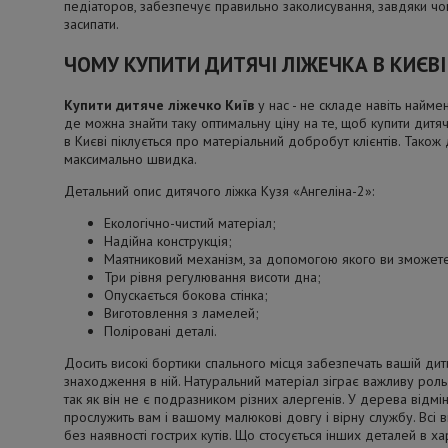
педіаторов, забезпечує правильно заколисування, завдяки ч
засипати.
ЧОМУ КУПИТИ ДИТЯЧІ ЛІЖЕЧКА В КИЄВІ
Купити дитяче ліжечко Київ
у нас - не складе навіть найме
де можна знайти таку оптимальну ціну на те, щоб купити дитяч
в Києві піклується про матеріальний добробут клієнтів. Також 
максимально швидка.
Детальний опис дитячого ліжка Кузя «Ангеліна-2»:
Екологічно-чистий матеріал;
Надійна конструкція;
Маятниковий механізм, за допомогою якого ви зможете
Три рівня регулювання висоти дна;
Опускається бокова стінка;
Виготовлення з ламелей;
Поліровані деталі.
Досить високі бортики спального місця забезпечать вашій ди
знаходження в ній. Натуральний матеріал зіграє важливу роль
так як він не є подразником різних алергенів. У дерева відмін
прослужить вам і вашому малюкові довгу і вірну службу. Всі в
без наявності гострих кутів. Що стосується інших деталей в ха