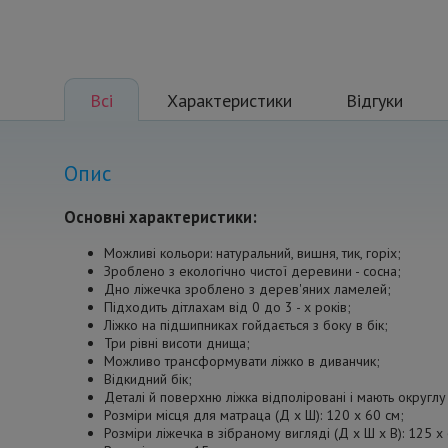
Всі
Характеристики
Відгуки
Опис
Основні характеристики:
Можливі кольори: натуральний, вишня, тик, горіх;
Зроблено з екологічно чистої деревини - сосна;
Дно ліжечка зроблено з дерев'яних ламелей;
Підходить дітлахам від 0 до 3 - х років;
Ліжко на підшипниках гойдається з боку в бік;
Три рівні висоти днища;
Можливо трансформувати ліжко в диванчик;
Відкидний бік;
Деталі й поверхню ліжка відполіровані і мають округл
Розміри місця для матраца (Д х Ш): 120 x 60 см;
Розміри ліжечка в зібраному вигляді (Д х Ш х В): 125 x