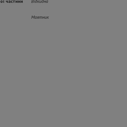
ної частини
Відкидна
Маятник