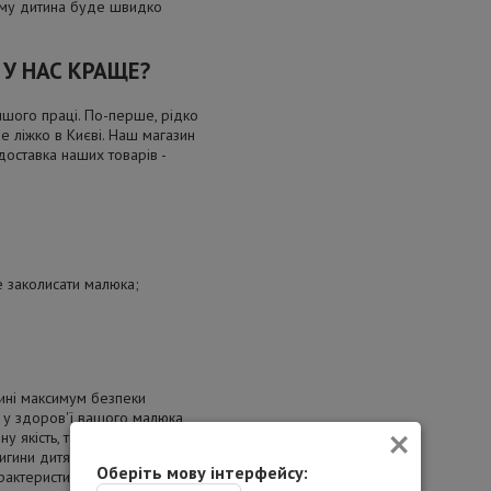
ому дитина буде швидко
 У НАС КРАЩЕ?
ншого праці. По-перше, рідко
е ліжко в Києві. Наш магазин
доставка наших товарів -
 заколисати малюка;
тині максимум безпеки
 у здоров'ї вашого малюка,
×
ну якість, тому ліжко
игини дитячих меблів плавні,
Оберіть мову інтерфейсу:
рактеристиці дитячого ліжка,