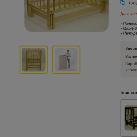
Дода
Доступна
- Наявн
- Міцне 
- Натура
Зверн
Відті
Вироб
харак
Інші ко