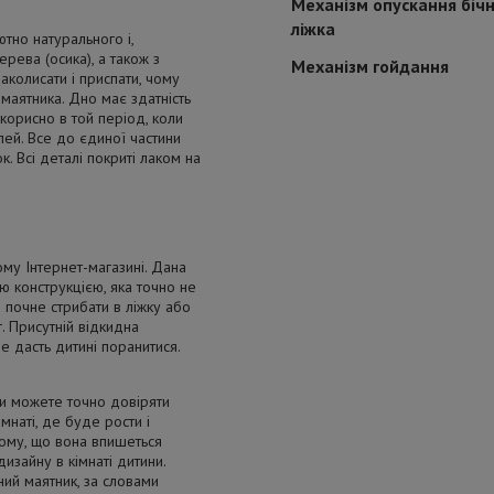
Механізм опускання біч
ліжка
ютно натурального і,
ерева (осика), а також з
Механізм гойдання
аколисати і приспати, чому
маятника. Дно має здатність
корисно в той період, коли
ей. Все до єдиної частини
к. Всі деталі покриті лаком на
му Інтернет-магазині. Дана
ю конструкцією, яка точно не
 почне стрибати в ліжку або
г. Присутній відкидна
е дасть дитині поранитися.
Ви можете точно довіряти
мнаті, де буде рости і
 тому, що вона впишеться
изайну в кімнаті дитини.
ний маятник, за словами