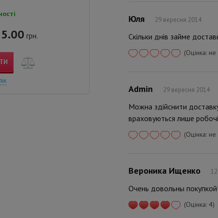
ності
Юля
29 вересня 2014
5.00
грн.
Скільки днів займе достав
(Оцінка: не
ТИ
лік
Admin
29 вересня 2014
Можна здійснити доставку
враховуються лише робочі
(Оцінка: не
Вероника Ищенко
12
Очень довольны покупкой!
(Оцінка: 4)