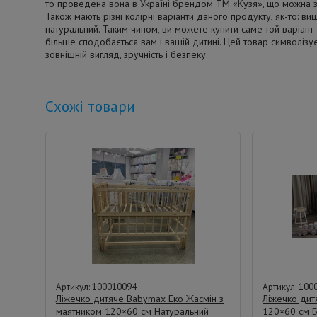
то проведена вона в Україні брендом ТМ «Кузя», що можна зр
Також мають різні колірні варіанти даного продукту, як-то: ви
натуральний. Таким чином, ви можете купити саме той варіант 
більше сподобається вам і вашій дитині. Цей товар символізує
зовнішній вигляд, зручність і безпеку.
Схожі товари
Артикул: 100010094
Артикул: 100
Ліжечко дитяче Babymax Еко Жасмін з
Ліжечко ди
маятником 120×60 см Натуральний
120×60 см Б