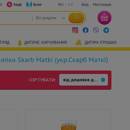
ії
Акції
Блог
RU
UA
Вхід
Реєстрація
ОГЛЯД
ДИТЯЧЕ ХАРЧУВАННЯ
ДИТЯЧІ ІГРАШКИ
ипки Skarb Matki (укр.Скарб Маткі)
СОРТУВАТИ: