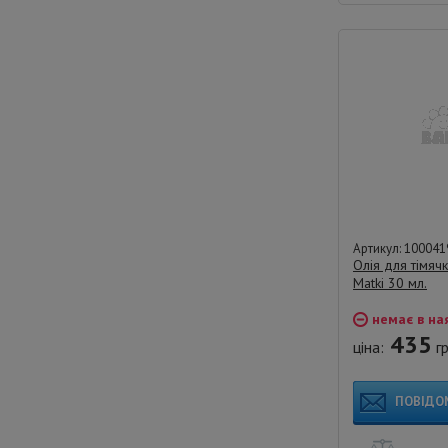
Артикул: 100041
Олія для тімяч
Matki 30 мл.
немає в на
435
ціна:
гр
ПОВІДО