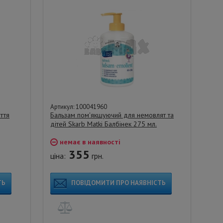
Артикул: 100041960
ття
Бальзам пом'якшуючий для немовлят та
дітей Skarb Matki Балбінек 275 мл.
немає в наявності
355
ціна:
грн.
ТЬ
ПОВІДОМИТИ ПРО НАЯВНІСТЬ