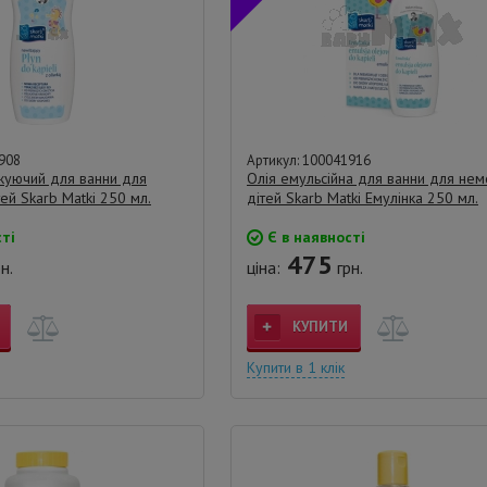
908
Артикул: 100041916
жуючий для ванни для
Олія емульсійна для ванни для немо
ей Skarb Matki 250 мл.
дітей Skarb Matki Емулінка 250 мл.
ті
Є в наявності
475
н.
ціна:
грн.
КУПИТИ
Купити в 1 клік