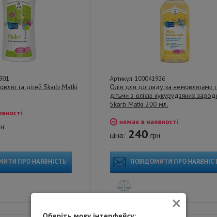
901
Артикул: 100041926
влят та дітей Skarb Matki
Олія для догляду за немовлятами 
дітьми з олією кукурудзяних зародк
Skarb Matki 200 мл.
явності
немає в наявності
н.
240
ціна:
грн.
МИТИ ПРО НАЯВНІСТЬ
ПОВІДОМИТИ ПРО НАЯВНІС
×
Оберіть мову інтерфейсу: