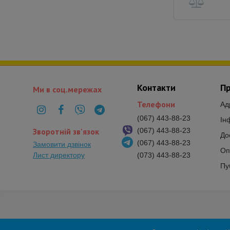
Контакти
Пр
Ми в соц.мережах
Телефони
Ад
(067) 443-88-23
Ін
Зворотній зв'язок
(067) 443-88-23
До
(067) 443-88-23
Замовити дзвінок
Оп
Лист директору
(073) 443-88-23
Пу