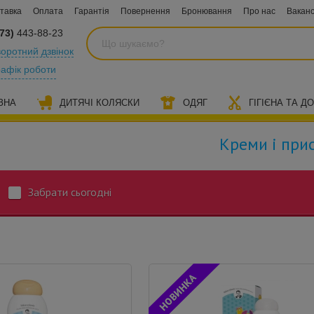
тавка
Оплата
Гарантія
Повернення
Бронювання
Про нас
Ваканс
73)
443-88-23
оротний дзвінок
рафік роботи
ЗНА
ДИТЯЧІ КОЛЯСКИ
ОДЯГ
ГІГІЄНА ТА Д
Креми і прис
Забрати сьогодні