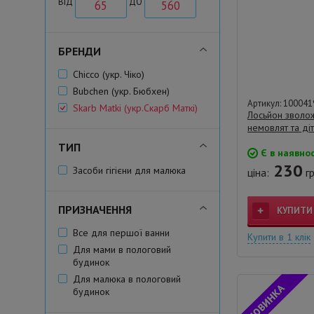
ВІД
ДО
БРЕНДИ
Chicco (укр. Чіко)
Bubchen (укр. Бюбхен)
Артикул: 100041
Skarb Matki (укр.Скарб Маткі)
Лосьйон зволо
немовлят та діт
ТИП
Є в наявнос
230
Засоби гігієни для малюка
ціна:
гр
ПРИЗНАЧЕННЯ
КУПИТИ
Все для першої ванни
Купити в 1 клік
Для мами в пологовий
будинок
Для малюка в пологовий
будинок