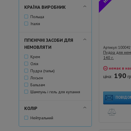
КРАЇНА ВИРОБНИК
Польща
Італія
ГІГІЄНІЧНІ ЗАСОБИ ДЛЯ
НЕМОВЛЯТИ
Артикул: 100041
Пудра для немо
Крем
140 г.
Олія
немає в на
Пудра (тальк)
190
ціна:
гр
Лосьон
Бальзам
Шампунь і гель для купання
ПОВІДО
КОЛІР
Нейтральний