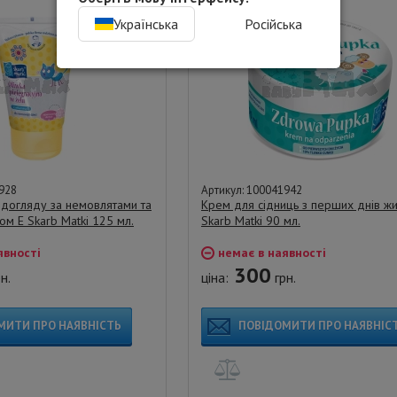
Українська
Російська
928
Артикул: 100041942
я догляду за немовлятами та
Крем для сідниць з перших днів жи
ном Е Skarb Matki 125 мл.
Skarb Matki 90 мл.
явності
немає в наявності
300
н.
ціна:
грн.
МИТИ ПРО НАЯВНІСТЬ
ПОВІДОМИТИ ПРО НАЯВНІС