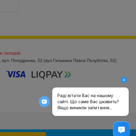
и складів:
в, вул. Попудренка, 52 (вул.Гетьмана Павла Полуботка, 52)