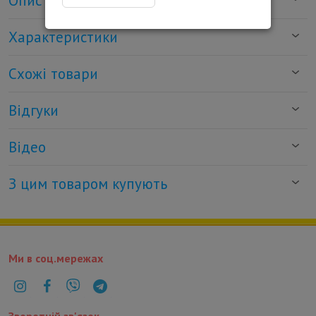
Опис
Характеристики
Схожі товари
Відгуки
Відео
З цим товаром купують
Ми в соц.мережах
Зворотній зв'язок