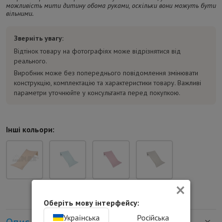
можливість мити дитину обома руками, оскільки вони можуть бути
вільними.
Зверніть увагу:
Відтінок товару на фотографіях може відрізнятися від
реального.
Виробник може без попереднього повідомлення змінювати
конструкцію, комплектацію та характеристики товару. Важливі
параметри уточнюйте у консультанта перед покупкою.
Інші кольори:
×
Оберіть мову інтерфейсу:
Українська
Російська