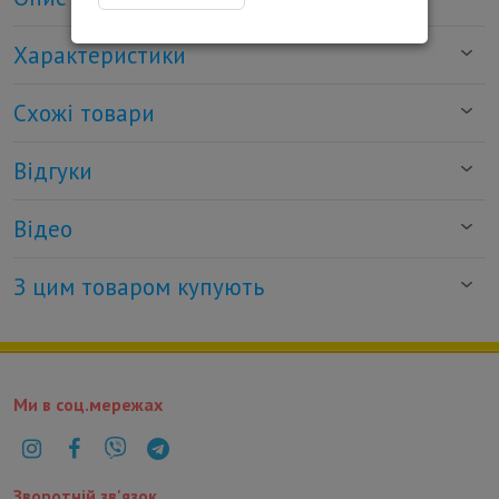
Характеристики
Схожі товари
Відгуки
Відео
З цим товаром купують
Ми в соц.мережах
Зворотній зв'язок