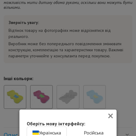
можливість мити дитину обома руками, оскільки вони можуть бути
вільними.
Зверніть увагу:
Відтінок товару на фотографіях може відрізнятися від
реального.
Виробник може без попереднього повідомлення змінювати
конструкцію, комплектацію та характеристики товару. Важливі
параметри уточнюйте у консультанта перед покупкою.
Інші кольори:
×
Оберіть мову інтерфейсу:
Українська
Російська
Опис