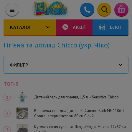
КАТАЛОГ
АКЦІЇ
БЛОГ
Гігієна та догляд Chicco (укр. Чіко)
ФИЛЬТР
ТОП-5
Дитячий гель для прання, 1,5 л. - Sensitive Chicco
Ванночка складна дитяча El Camino Bath ME 1106 T-
Control з термометром 80 см Сірий
Куточок після купання ШкодаМода, Махра, 77х87 см