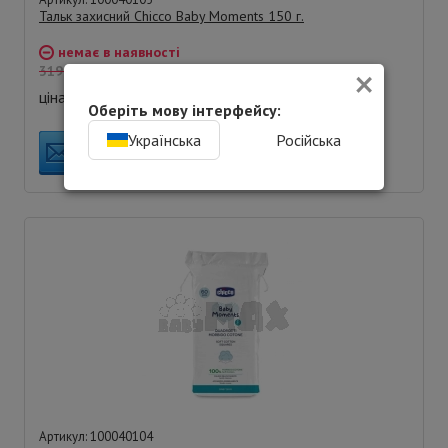
Тальк захисний Chicco Baby Moments 150 г.
немає в наявності
×
319
грн.
223
ціна:
грн.
Оберіть мову інтерфейсу:
Українська
Російська
ПОВІДОМИТИ ПРО НАЯВНІСТЬ
Артикул: 100040104