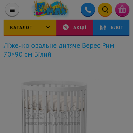
КАТАЛОГ
АКЦІЇ
БЛОГ
Ліжечко овальне дитяче Верес Рим
70×90 см Білий