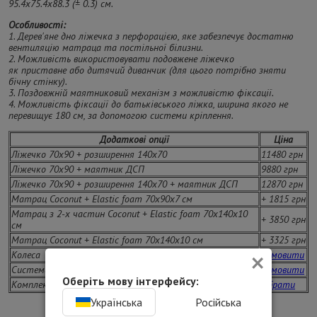
95.4х75.4х88.3 (± 0.3) см.
Особливості:
1. Дерев'яне дно ліжечка з перфорацією, яке забезпечує достатню
вентиляцію матраца та постільної білизни.
2. Можливість використовувати подовжене ліжечко
як приставне або дитячий диванчик (для цього потрібно зняти
бічну стінку).
3. Поздовжній маятниковий механізм з можливістю фіксації.
4. Можливість фіксації до батьківського ліжка, ширина якого не
перевищує 180 см, за допомогою системи кріплення.
Додаткові опції
Ціна
Ліжечко 70х90 + розширення 140х70
11480 грн
Ліжечко 70х90 + маятник ДСП
9880 грн
Ліжечко 70х90 + розширення 140х70 + маятник ДСП
12870 грн
Матрац Coconut + Elastic foam 70х90х7 см
+ 1815 грн
Матрац з 2-х частин Coconut + Elastic foam 70х140х10
+ 3850 грн
см
Матрац Coconut + Elastic foam 70х140х10 см
+ 3325 грн
×
Колеса
Замовити
Система кріплення до батьківського ліжка
Замовити
Оберіть мову інтерфейсу:
Комплекти постільної білизни
Обрати
Українська
Російська