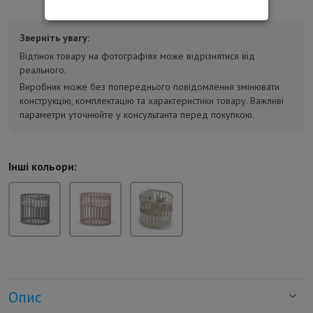
Зверніть увагу:
Відтінок товару на фотографіях може відрізнятися від
реального.
Виробник може без попереднього повідомлення змінювати
конструкцію, комплектацію та характеристики товару. Важливі
параметри уточнюйте у консультанта перед покупкою.
Інші кольори:
Опис