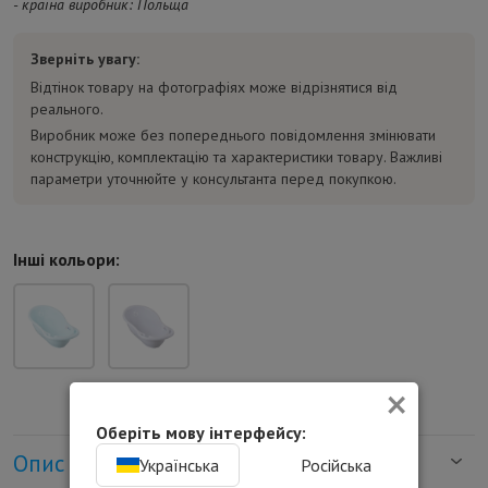
- країна виробник: Польща
Зверніть увагу:
Відтінок товару на фотографіях може відрізнятися від
реального.
Виробник може без попереднього повідомлення змінювати
конструкцію, комплектацію та характеристики товару. Важливі
параметри уточнюйте у консультанта перед покупкою.
Інші кольори:
×
Оберіть мову інтерфейсу:
Опис
Українська
Російська