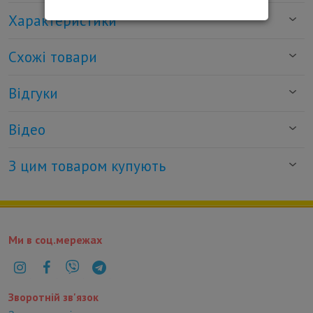
Характеристики
Схожі товари
Відгуки
Відео
З цим товаром купують
Ми в соц.мережах
Зворотній зв'язок