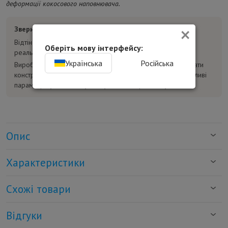
деформації кокосового наповнювача.
×
Зверніть увагу:
Відтінок товару на фотографіях може відрізнятися від
Оберіть мову інтерфейсу:
реального.
Українська
Російська
Виробник може без попереднього повідомлення змінювати
конструкцію, комплектацію та характеристики товару. Важливі
параметри уточнюйте у консультанта перед покупкою.
Опис
Характеристики
Схожі товари
Відгуки