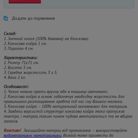
Додати до порівняння
Склад:
1. Знімний чохол (100% бавовна) на блискавці.
2. Кокосова койра 1 см.
3. Поролон 4 см.
Характеристики:
1. Розмір 71х71 см.
2. Висота 5 см.
3. Середня жорсткість 3 з 5.
4. Вага 2 кг.
Особливості:
1. Чохол можна прати вручну або в машинці-автоматі.
2. Кокосова койра в основі забезпечує необхідну жорсткість для
правильного розташування хребта під час сну Вашого малюка.
3. Кокосова койра – 100% натуральний наповнювач для матраців.
4. Завдяки ворсистій структурі кокосова койра легко пропускає
повітря, і матрац таким чином чудово вентилюється та не вбирає
запахів.
Важливо!
Захищайте матрац від промокання – використовуйте
водонепроникні наматрацники
. Волога може призвести до