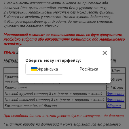
1. Можливість використовувати ліжечко як приставне або
диванчик (для цього потрібно зняти бічну рухливу стінку).
2. Поперечний маятниковий механізм без можливості фіксації.
3. Колеса не входять у комплект (можна купити додатково).
4. Матрац-трансформер підходить до пеленального столика,
круглого та овального ліжечок.
Маятниковий механізм за встановлених коліс не функціонуватиме,
необхідно вибрати або використання коліщаток, або маятникового
механізму.
×
УВАГА!
Знижка на самовивіз не поширюється.
Оберіть мову інтерфейсу:
МАТРАЦ, МАЯТНИКОВИЙ МЕХАНІЗМ — ВХОДЯТЬ У КОМПЛЕКТ !!!
Українська
Російська
Додаткові опції
Ціна
Кроватка при самовивозі з магазину Києва (з маятником
8050 грн
та матрацом-трансформером)
Колеса чорні
+ 150 грн
Цільний круглий матрац 8 см (кокос + поролон + кокос)
Замовити
Цільний овальний матрац 8 см (кокос + поролон + кокос)
Замовити
Комплект постільної білизни
Обрати
При складанні даного ліжечка рекомендуємо звернутися до фахівців.
* Відтінок виробу на фотографії може відрізнятися від реального.