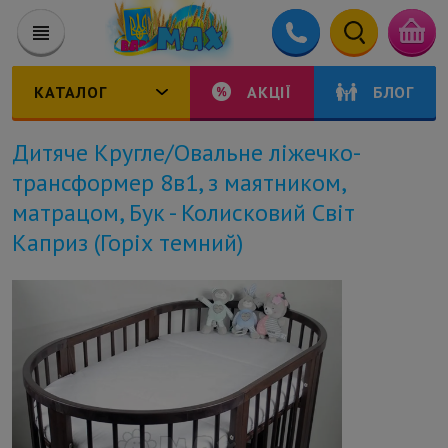
КАТАЛОГ
АКЦІЇ
БЛОГ
Дитяче Кругле/Овальне ліжечко-
трансформер 8в1, з маятником,
матрацом, Бук - Колисковий Світ
Каприз (Горіх темний)