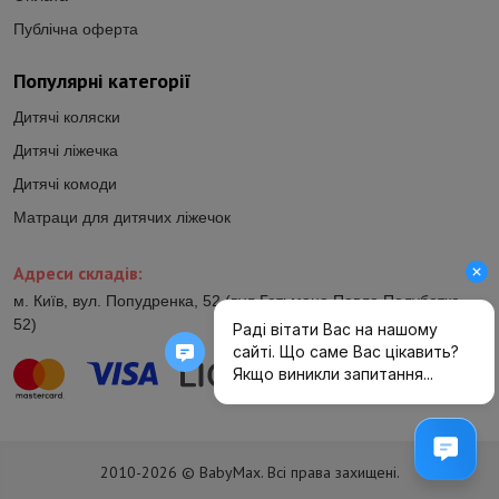
Публічна оферта
Популярні категорії
Дитячі коляски
Дитячі ліжечка
Дитячі комоди
Матраци для дитячих ліжечок
Адреси складів:
м. Київ, вул. Попудренка, 52 (вул.Гетьмана Павла Полуботка,
52)
2010-2026 © BabyMax. Всі права захищені.