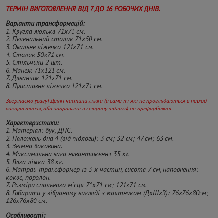
ТЕРМІН ВИГОТОВЛЕННЯ ВІД 7 ДО 16 РОБОЧИХ ДНІВ.
Варіанти трансформацій:
1. Кругла люлька 71х71 см.
2. Пеленальний столик 71х50 см.
3. Овальне ліжечко 121х71 см.
4. Столик 50х71 см.
5. Стільчики 2 шт.
6. Манеж 71х121 см.
7. Диванчик 121х71 см.
8. Приставне ліжечко 121х71 см.
Звертаємо увагу! Деякі частини ліжка (а саме ті які не проглядаються в період
використання, або направлені в сторону підлоги) не профарбовані.
Характеристики:
1. Матеріал: бук, ДПС.
2. Положень дна 4 (від підлоги): 3 см; 32 см; 47 см; 63 см.
3. Знімна боковина.
4. Максимальна вага навантаження 35 кг.
5. Вага ліжка 38 кг.
6. Матрац-трансформер із 3-х частин, висота 7 см, наповнення:
кокос, поролон.
7. Розміри спального місця 71х71 см; 121х71 см.
8. Габарити у зібраному вигляді з маятником (ДхШхВ): 76х76х80см;
126х76х80 см.
Особливості: