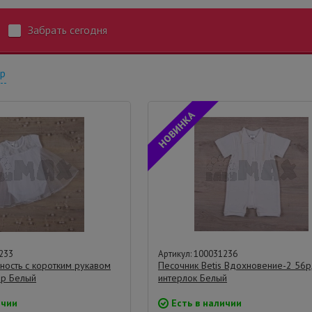
Забрать сегодня
тр
233
Артикул: 100031236
ность с коротким рукавом
Песочник Betis Вдохновение-2 56р
ир Белый
интерлок Белый
ичии
Есть в наличии