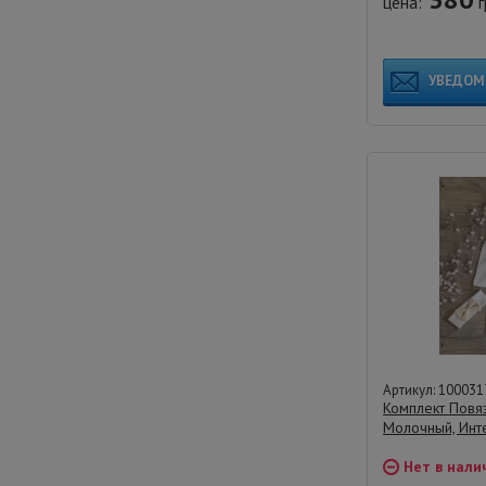
цена:
г
УВЕДОМ
Артикул: 100031
Комплект Повяз
Молочный, Инт
Нет в нали