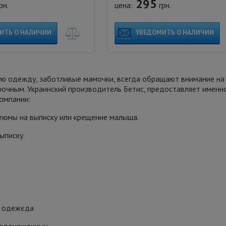
295
рн.
цена:
грн.
ИТЬ О НАЛИЧИИ
УВЕДОМИТЬ О НАЛИЧИИ
ю одежду, заботливые мамочки, всегда обращают внимание на
рочным. Украинский производитель Бетис, предоставляет именн
омпании:
тюмы на выписку или крещение малыша.
ыписку.
я одежєда