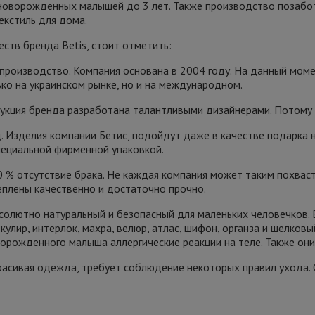
новорожденных малышей до 3 лет. Также производство позаботи
екстиль для дома.
ств бренда Betis, стоит отметить:
 производство. Компания основана в 2004 году. На данный мом
ько на украинском рынке, но и на международном.
дукция бренда разработана талантливыми дизайнерами. Потому 
д. Изделия компании Бетис, подойдут даже в качестве подарка 
ециальной фирменной упаковкой.
0 % отсутствие брака. Не каждая компания может таким похваста
еплены качественно и достаточно прочно.
бсолютно натуральный и безопасный для маленьких человечков.
кулир, интерлок, махра, велюр, атлас, шифон, органза и шелковый
орожденного малыша аллергические реакции на теле. Также они
 красивая одежда, требует соблюдение некоторых правил ухода.