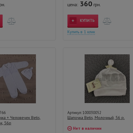
360
рн.
цена:
грн.
КУПИТЬ
Купить в 1 клик
766
Артикул: 100030052
ка + Человечек Betis,
Шапочка Betis, Молочный, 56 р.
к, 56р
Нет в наличии