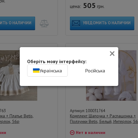
рн.
505
цена:
грн.
ИТЬ О НАЛИЧИИ
УВЕДОМИТЬ О НАЛИЧИИ
×
Оберіть мову інтерфейсу:
Українська
Російська
763
Артикул: 100031764
ка + Платье Betis,
Комплект Шапочка + Распашонка +
ерлок, 56р
Ползунки Betis, Белый, Интерлок, 5
чии
Нет в наличии