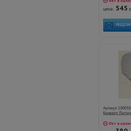
Нет в нали
545
цена:
г
УВЕДОМ
Артикул: 100030
Конверт Ласточ
Нет в нали
380