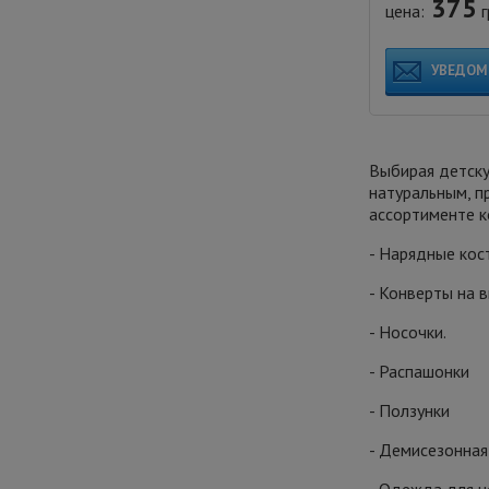
375
цена:
г
УВЕДОМ
Выбирая детску
натуральным, п
ассортименте к
- Нарядные кос
- Конверты на в
- Носочки.
- Распашонки
- Ползунки
- Демисезонна