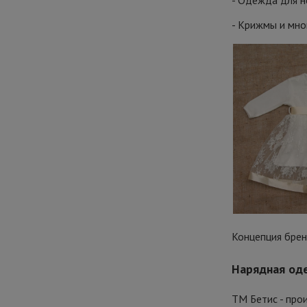
- Одежда для 
- Крижмы и мно
Концепция брен
Нарядная од
ТМ Бетис - про