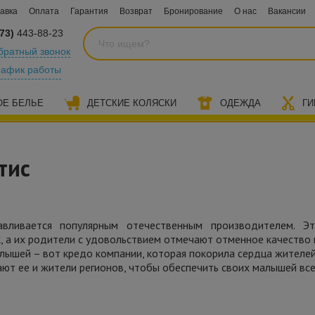
авка
Оплата
Гарантия
Возврат
Бронирование
О нас
Вакансии
73)
443-88-23
братный звонок
рафик работы
ОЕ БЕЛЬЕ
ДЕТСКИЕ КОЛЯСКИ
ОДЕЖДА
ГИ
етис
вливается популярным отечественным производителем. Эт
 а их родители с удовольствием отмечают отменное качество 
лышей – вот кредо компании, которая покорила сердца жителе
ают ее и жители регионов, чтобы обеспечить своих малышей вс