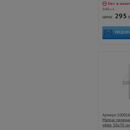
Нет в нали
345
грн.
295
цена:
г
УВЕДОМ
Артикул: 100016
Матрас пелена
white 50х70 см