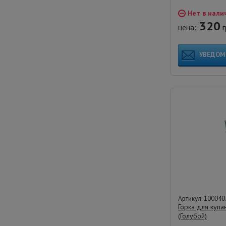
Нет в нали
320
цена:
г
УВЕДОМ
Артикул: 100040
Горка для купа
(Голубой)