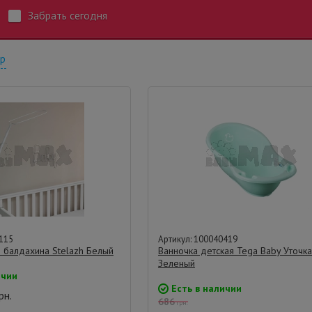
Забрать сегодня
тр
115
Артикул: 100040419
 балдахина Stelazh Белый
Ванночка детская Tega Baby Уточка
Зеленый
ичии
Есть в наличии
рн.
686
грн.