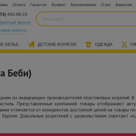
авка
Оплата
Гарантия
Возврат
Бронирование
О нас
Вакансии
73)
443-88-23
братный звонок
рафик работы
ОЕ БЕЛЬЕ
ДЕТСКИЕ КОЛЯСКИ
ОДЕЖДА
ГИ
га Беби)
одним из лидирующих производителей пластиковых изделий. В
текстиль. Представленные компанией товары отображают акт
пания отличается от конкурентов доступной ценой на товары п
й Европе. Довольные родителей с удовольствием советуют из