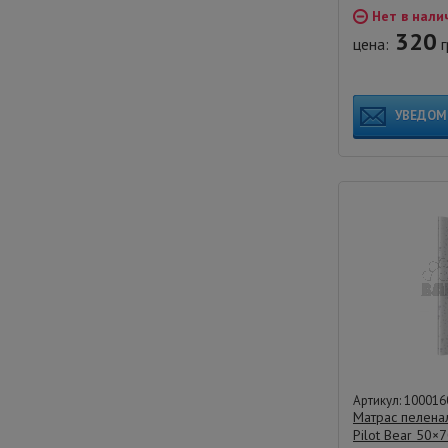
Нет в нали
320
цена:
г
УВЕДОМ
Артикул: 100016
Матраc пеленал
Pilot Bear 50×