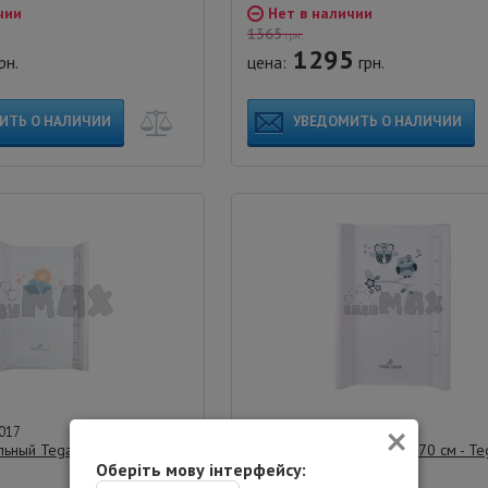
чии
Нет в наличии
1365
грн.
1295
рн.
цена:
грн.
ИТЬ О НАЛИЧИИ
УВЕДОМИТЬ О НАЛИЧИИ
×
017
Артикул: 100016018
льный Tega baby METEO sun
Пеленальный матраc, 50х70 см - Te
Оберіть мову інтерфейсу:
Совы (Серый)