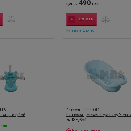
490
цена:
грн.
КУПИТЬ
Купить в 1 клик
116
Артикул: 100040011
ночку Голубой
Ванночка детская Tega Baby Утено
см Голубой
ичии
Нет в наличии