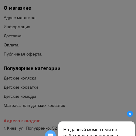
О магазине
Адрес магазина
Информация
Доставка
Оплата
Публичная оферта
Популярные категории
Детские коляски
Детские кроватки
Детские комоды
Матрасы для детских кроваток
Адреса складов:
г. Киев, ул. Попудренко, 52 (ул.Гетьмана Павла Полуботка, 52)