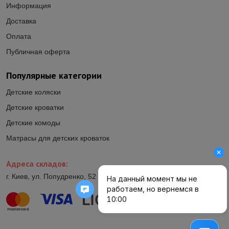
Информация
Доставка
Оплата
Публичная оферта
Популярные категории
Детские коляски
Детские кроватки
Детские комоды
Матрасы для детских кроваток
Адреса складов:
г. Киев, ул. Попудренко, 52 (ул.Гетьмана Павла Полуботка, 52)