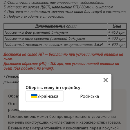
2. Фотопечать сплошная, ламинированная, водостойкая.
3. Матрас на основе ЛДСП, наполнение ППУ 80мм, и синтапон.
4. При заказе с подъемным механизмом ниша для вещей в комплекте.
5. Подушка входить в стоимость.
Дополнительные опции
Цена
Подсветка фар (цветная) 5v+пульт
+ 450 грн
Подсветка низа кровати (цветная) 5v+пульт
+ 400 грн
Подъемный механизм на газовых амортизаторах 350Н
+ 900 грн
Доставка на склад НП — бесплатно при условии полной оплаты на
счет.
Доставка адресная (НП) - 100 грн, при условии полной оплаты на
счет (без подьема на этаж).
×
* Оттенок изделия на фотографии может отличаться от
реального.
Оберіть мову інтерфейсу:
Українська
Російська
Обратите внимание:
Оттенок товара на фотографиях может отличаться от
реального.
Производитель может без предварительного уведомления
изменять конструкцию, комплектацию и характеристики товара.
Важные параметры уточняйте у консультанта перед покупкой.