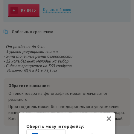
Купить в 1 клик
КУПИТЬ
Добавить к сравнению
- От рождения до 9 кг.
- 3 уровня регулировки спинки
- 5-ти точечные ремни безопасности
- 12 колыбельных мелодий на выбор
- Сидение вращается на 360 градусов
-
Размеры 60,5 x 61 x 75,5 см
Обратите внимание:
Оттенок товара на фотографиях может отличаться от
реального.
Производитель может без предварительного уведомления
изменять конструкцию, комплектацию и характеристики товара.
×
Важные параметры уточняйте у консультанта перед покупкой.
Оберіть мову інтерфейсу: