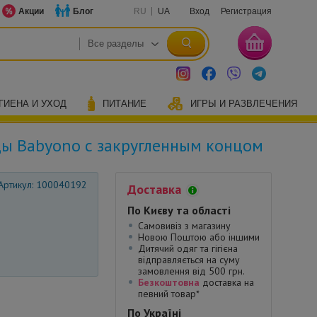
Акции
Блог
RU
UA
Вход
Регистрация
ГИЕНА И УХОД
ПИТАНИЕ
ИГРЫ И РАЗВЛЕЧЕНИЯ
ы Babyono с закругленным концом
Артикул: 100040192
Доставка
По Києву та області
Самовивіз з магазину
Новою Поштою або іншими
Дитячий одяг та гігієна
відправляється на суму
замовлення від 500 грн.
Безкоштовна
доставка на
певний товар*
По Україні