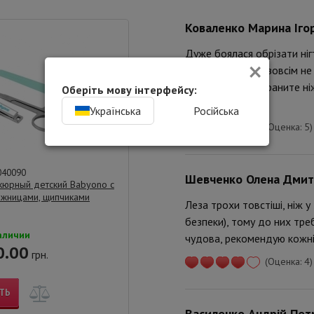
Коваленко Марина Ігор
Дуже боялася обрізати ні
×
процес виявився зовсім не
випадково не пораните ніж
Оберіть мову інтерфейсу:
смикне ручкою.
Українська
Російська
(Оценка: 5)
040090
Шевченко Олена Дмит
кюрный детский Babyono с
ожницами, щипчиками
Леза трохи товстіші, ніж 
безпеки), тому до них треб
аличии
чудова, рекомендую кожні
.00
грн.
(Оценка: 4)
ТЬ
Василенко Андрій Пет