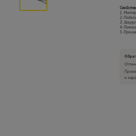
Свойств
1. Мате
2. Подхо
3. Закру
4. Помог
5. Произ
Обра
Оттен
Произ
и хар