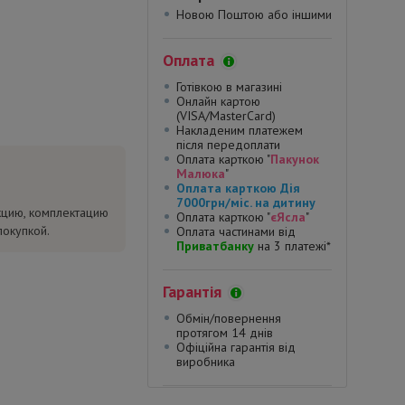
Новою Поштою або іншими
Оплата
Готівкою в магазині
Онлайн картою
(VISA/MasterCard)
Накладеним платежем
після передоплати
Оплата карткою "
Пакунок
Малюка
"
Оплата карткою Дія
7000грн/міс. на дитину
кцию, комплектацию
Оплата карткою "
єЯсла
"
покупкой.
Оплата частинами від
Приватбанку
на 3 платежі*
Гарантія
Обмін/повернення
протягом 14 днів
Офіційна гарантія від
виробника