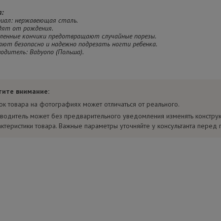
а:
риал: нержавеющая сталь.
дят от рождения.
гленные кончики предотвращают случайные порезы.
ают безопасно и надежно подрезать ногти ребенка.
водитель: Babyono (Польша).
тите внимание:
ок товара на фотографиях может отличаться от реального.
водитель может без предварительного уведомления изменять констру
актеристики товара. Важные параметры уточняйте у консультанта перед 