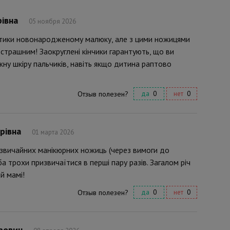
івна
05 ноября 2026
гтики новонародженому малюку, але з цими ножицями
 страшним! Заокруглені кінчики гарантують, що ви
ну шкіру пальчиків, навіть якщо дитина раптово
Отзыв полезен?
да
0
нет
0
рівна
01 марта 2026
у звичайних манікюрних ножиць (через вимоги до
а трохи призвичаїтися в перші пару разів. Загалом річ
й мамі!
Отзыв полезен?
да
0
нет
0
рович