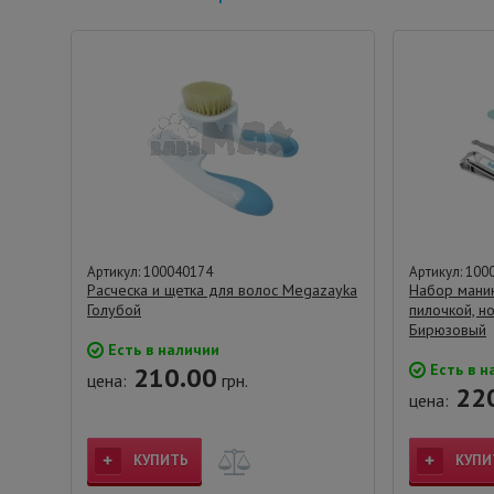
Артикул: 100040174
Артикул: 100
Расческа и щетка для волос Megazayka
Набор мани
Голубой
пилочкой, н
Бирюзовый
Есть в наличии
Есть в н
210.00
цена:
грн.
220
цена:
КУПИТЬ
КУПИ