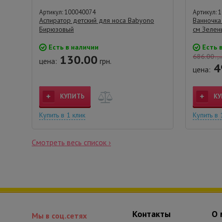
Артикул: 100040074
Артикул: 
Аспиратор детский для носа Babyono
Ванночка
Бирюзовый
см Зелен
Есть в наличии
Есть 
130.00
686.00
грн
цена:
грн.
4
цена:
КУПИТЬ
КУ
Купить в 1 клик
Купить в 
Смотреть весь список ›
Контакты
О 
Мы в соц.сетях