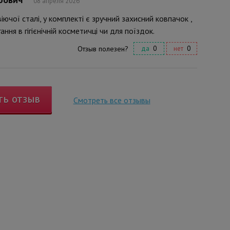
08 апреля 2026
іючої сталі, у комплекті є зручний захисний ковпачок ,
ння в гігієнічній косметичці чи для поїздок.
Отзыв полезен?
да
0
нет
0
ТЬ ОТЗЫВ
Смотреть все отзывы