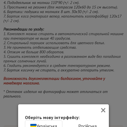
4. Пододеяльник на молнии 110*90 (
+/- 2 см
).
5. Простынка на резинке (для матрасов 120х60 до 15 см высоты).
6. Бортики: подушки на молниях 8 шт. 30х30
(+/- 2 см).
7. Бортик коса (материал велюр, наполнитель холлофайбер) 120х17
(+/- 2 см).
Рекомендации по уходу:
1. Комплект можно стирать в автоматической стиральной машине
при температуре не выше 40 градусов
.
2. Стиральный порошок использовать для цветного белья.
3. Не применять отбеливающие средства.
4. Отжим не больше 800 оборотов.
5. Сушить комплект необходимо в разложенном виде без попадания
прямых солнечных лучей.
6. Гладить рекомендуется в среднем температурном режиме.
7.
Бортик косичку не стирать, а аккуратно отпарить утюгом.
Возможность доукомплектации балдахином, уточняйте у
менеджера магазина.
* Оттенок изделия на фотографии может отличаться от
реального.
×
Оберіть мову інтерфейсу:
Українська
Російська