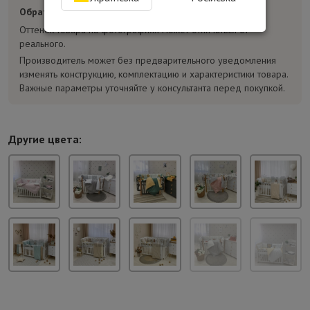
Обратите внимание:
Оттенок товара на фотографиях может отличаться от
реального.
Производитель может без предварительного уведомления
изменять конструкцию, комплектацию и характеристики товара.
Важные параметры уточняйте у консультанта перед покупкой.
Другие цвета: