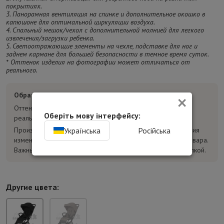
покрытиях.
3. Панорамная вентиляция на спинке и дополнительное окошко в
капюшоне для оптимальной циркуляции воздуха.
4. Спальный мешок/чехол с дополнительной молнией для легкого
извлечения/загрузки ребенка.
5. Светоотражающие элементы на чехле, подставке для ног и
заднем кармане для большей безопасности в темное время суток.
* Оттенок изделия на фотографии может отличаться от
реального.
×
Обратите внимание:
Оттенок товара на фотографиях может отличаться от
Оберіть мову інтерфейсу:
реального.
Українська
Російська
Производитель может без предварительного уведомления
изменять конструкцию, комплектацию и характеристики товара.
Важные параметры уточняйте у консультанта перед покупкой.
Другие цвета: