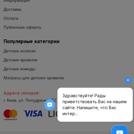
Информация
Доставка
Оплата
Публичная оферта
Популярные категории
Детские коляски
Детские кроватки
Детские комоды
Матрасы для детских кроваток
Адреса складов:
г. Киев, ул. Попудренко, 52 (ул.Гетьмана Павла Полуботка, 52)