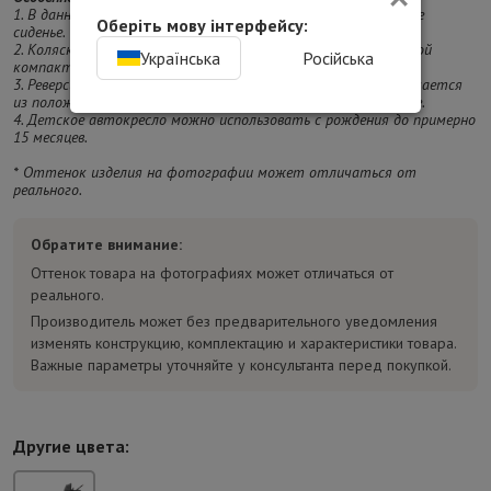
1. В данной модели люлька трансформируется в прогулочное
Оберіть мову інтерфейсу:
сиденье.
2. Коляской легко маневрировать благодаря быстрой и легкой
Українська
Російська
компактной системе складывания.
3. Реверсивное сиденье чрезвычайно быстро и легко переключается
из положения лицом к родителям в положение лицом к улице.
4. Детское автокресло можно использовать с рождения до примерно
15 месяцев.
* Оттенок изделия на фотографии может отличаться от
реального.
Обратите внимание:
Оттенок товара на фотографиях может отличаться от
реального.
Производитель может без предварительного уведомления
изменять конструкцию, комплектацию и характеристики товара.
Важные параметры уточняйте у консультанта перед покупкой.
Другие цвета: