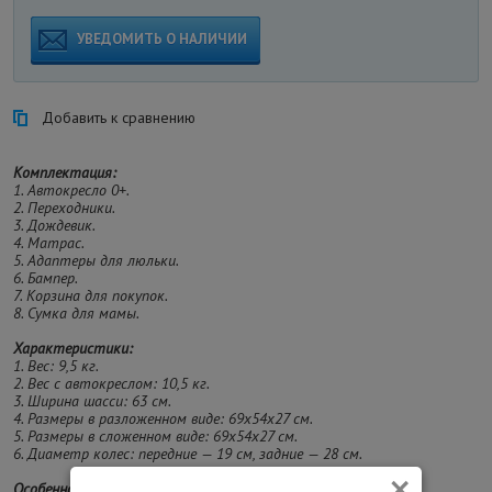
УВЕДОМИТЬ О НАЛИЧИИ
Добавить к сравнению
Комплектация:
1. Автокресло 0+.
2. Переходники.
3. Дождевик.
4. Матрас.
5. Адаптеры для люльки.
6. Бампер.
7. Корзина для покупок.
8. Сумка для мамы.
Характеристики:
1. Вес: 9,5 кг.
2. Вес с автокреслом: 10,5 кг.
3. Ширина шасси: 63 см.
4. Размеры в разложенном виде: 69х54х27 см.
5. Размеры в сложенном виде: 69х54х27 см.
6. Диаметр колес: передние — 19 см, задние — 28 см.
×
Особенности: