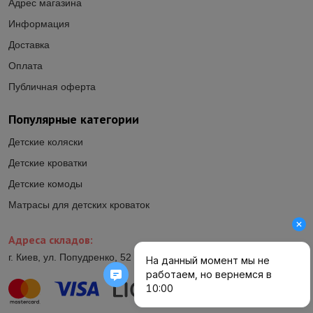
Адрес магазина
Информация
Доставка
Оплата
Публичная оферта
Популярные категории
Детские коляски
Детские кроватки
Детские комоды
Матрасы для детских кроваток
Адреса складов:
г. Киев, ул. Попудренко, 52 (ул.Гетьмана Павла Полуботка, 52)