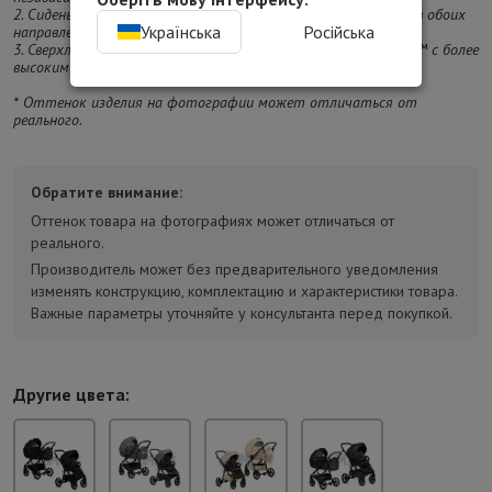
2. Сиденье универсальное, что позволяет ему складываться в обоих
Українська
Російська
направлениях.
3. Сверхлегкая и просторная термальная люлька ThermoCot™ с более
высокими и прочными стенками.
* Оттенок изделия на фотографии может отличаться от
реального.
Обратите внимание:
Оттенок товара на фотографиях может отличаться от
реального.
Производитель может без предварительного уведомления
изменять конструкцию, комплектацию и характеристики товара.
Важные параметры уточняйте у консультанта перед покупкой.
Другие цвета: