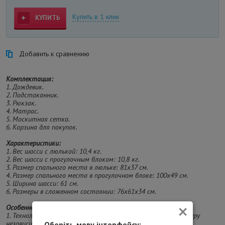
Купить в 1 клик
КУПИТЬ
Добавить к сравнению
Комплектация:
1. Дождевик.
2. Подстаканник.
3. Рюкзак.
4. Матрас.
5. Москитная сетка.
6. Корзина для покупок.
Характеристики:
1. Вес шасси с люлькой: 10,4 кг.
2. Вес шасси с прогулочным блоком: 10,8 кг.
3. Размер спального места в люльке: 81х37 см.
4. Размер спального места в прогулочном блоке: 100х49 см.
5. Ширина шасси: 61 см.
6. Размеры в сложенном состоянии: 76x61x34 см.
×
Особенности:
1. Технология ThermoCot обеспечивает идеальную температуру
независимо от погоды на улице.
Оберіть мову інтерфейсу: