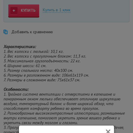
Купить в 1 клик
КУПИТЬ
Добавить к сравнению
Характеристики:
1. Вес коляски с люлькой: 10,1 кг.
2. Вес коляски с прогулочным блоком: 11,3 кг.
3. Максимальная грузоподъёмность: 22 кг.
4. Ширина шасси: 61 см.
5. Размер спального места: 40х100 см.
6. Размеры в разложенном виде: 106х61х119 см.
7. Размеры в сложенном виде: 75х61х37 см.
Особенности:
1. Тройная система вентиляции с отверстиями в капюшоне и
панорамным окном люльки обеспечивает отличную циркуляцию
воздуха, температурный баланс и более широкий обзор, что
способствует комфорту ребенка во время прогулок.
2. Разнообразные высококонтрастные иллюстрации, размещенные
внутри капюшона, помогают укрепить зрение вашего ребенка и
укрепить связи между мозгом и глазами.
×
3. Прогулочное сиденье можно наклонять в 3 положениях: сидячее,
полностью горизонтальное для сна и промежуточное.