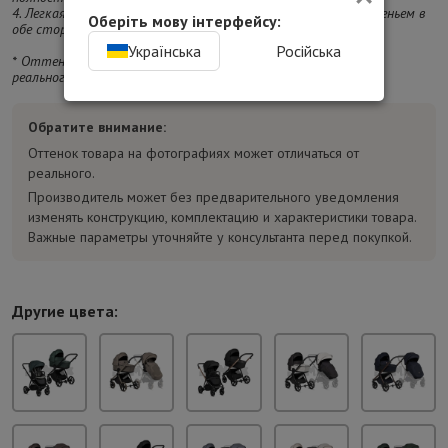
4. Легкая алюминиевая рама компактно складывается с сиденьем в
Оберіть мову інтерфейсу:
обе стороны.
Українська
Російська
* Оттенок изделия на фотографии может отличаться от
реального.
Обратите внимание:
Оттенок товара на фотографиях может отличаться от
реального.
Производитель может без предварительного уведомления
изменять конструкцию, комплектацию и характеристики товара.
Важные параметры уточняйте у консультанта перед покупкой.
Другие цвета: