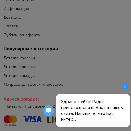
Информация
Доставка
Оплата
Публичная оферта
Популярные категории
Детские коляски
Детские кроватки
Детские комоды
Матрасы для детских кроваток
Адреса складов:
г. Киев, ул. Попудренко, 52 (ул.Гетьмана Павла Полуботка, 52)