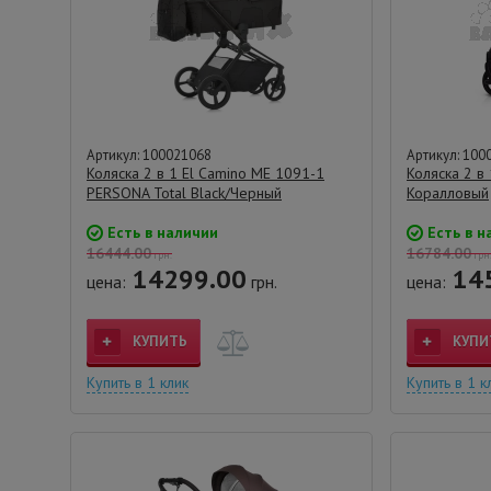
Артикул: 100021068
Артикул: 100
Коляска 2 в 1 El Camino ME 1091-1
Коляска 2 в 
PERSONA Total Black/Черный
Коралловый
Есть в наличии
Есть в н
16444.00
16784.00
грн.
грн
14299.00
14
цена:
грн.
цена:
КУПИТЬ
КУПИ
Купить в 1 клик
Купить в 1 к