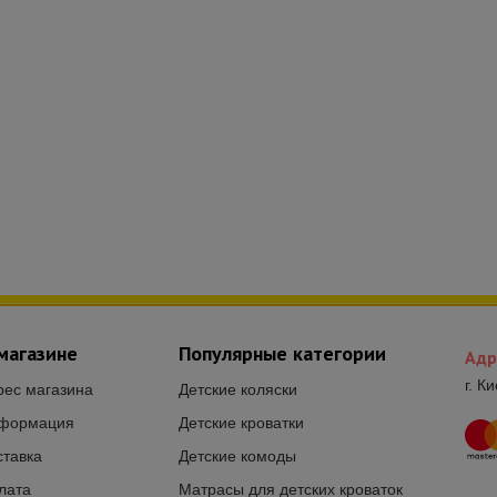
магазине
Популярные категории
Адр
г. К
рес магазина
Детские коляски
формация
Детские кроватки
ставка
Детские комоды
лата
Матрасы для детских кроваток