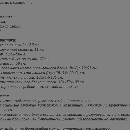
вить к сравнению
тация:
вик.
тная сетка.
.
ристики:
сси с люлькой: 12,8 кг.
рогулочной коляски: 11 кг.
ст: с рождения.
мальный вес нагрузки: 22 кг.
а шасси: 59 см.
р спального места прогулочного блока (ШхВ): 32х93 см.
р спального места люльки (ГхДхШ): 19х77х41 см.
иты люльки с шасси: 103х59х125 см.
иты прогулочного блока с шасси: 101х59х109 см.
етр колес: передние — 20 см, задние — 28 см.
ости:
а имеет подголовник, регулируемый в 4 положениях.
ка оснащена глубоким капюшоном с утеплением и кнопками с эффектом 
 шасси.
жка прогулочного блока выполнена из экокожи и регулируется в 3-х поло
улочный блок оснащен 5-точечными ремнями безопасности на магнитах.
ок изделия на фотографии может отличаться от реального.