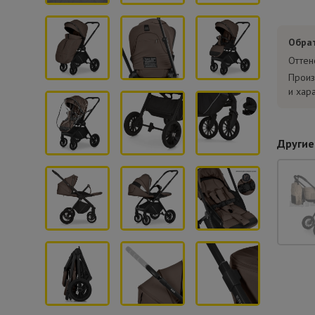
Обра
Оттен
Произ
и хар
Другие