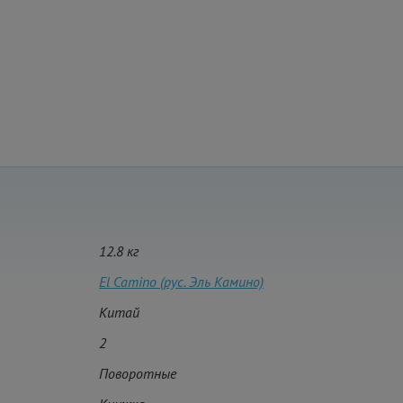
12.8 кг
El Camino (рус. Эль Камино)
Китай
2
Поворотные