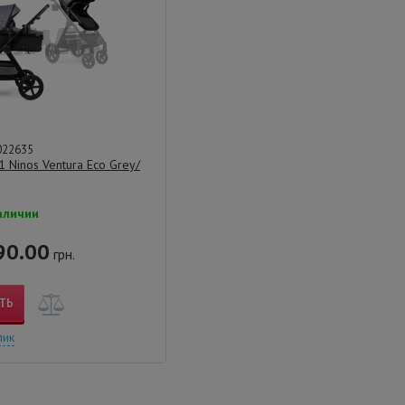
022635
1 Ninos Ventura Eco Grey/
аличии
90.00
грн.
ТЬ
лик