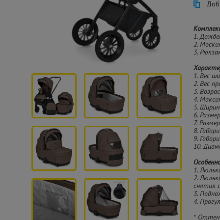
Доба
Комплек
1. Дожде
2. Моски
3. Рюкзак
Характе
1. Вес ша
2. Вес п
3. Возра
4. Макси
5. Ширин
6. Разме
7. Разме
8. Габар
9. Габар
10. Диам
Особенн
1. Люльк
2. Люль
снятия с
3. Подно
4. Прог
* Оттен