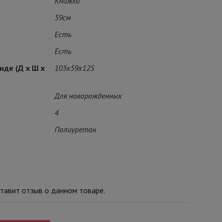
Книжка
59см
Есть
Есть
иде (Д х Ш х
103x59x125
Для новорожденных
4
Полиуретан
тавит отзыв о данном товаре.