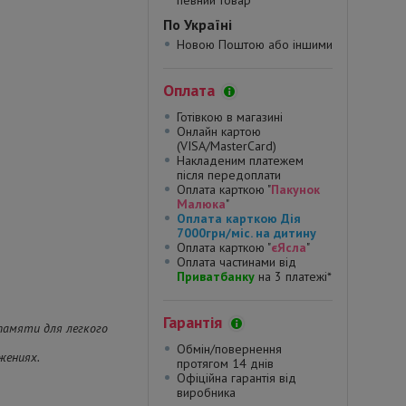
певний товар*
По Україні
Новою Поштою або іншими
Оплата
Готівкою в магазині
Онлайн картою
(VISA/MasterCard)
Накладеним платежем
після передоплати
Оплата карткою "
Пакунок
Малюка
"
Оплата карткою Дія
7000грн/міс. на дитину
Оплата карткою "
єЯсла
"
Оплата частинами від
Приватбанку
на 3 платежі*
Гарантія
памяти для легкого
Обмін/повернення
жениях.
протягом 14 днів
Офіційна гарантія від
виробника