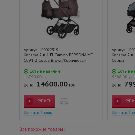
Артикул: 100022919
Артикул: 100
Коляска 2 в 1 El Camino PERSONA ME
Коляска 2 в 
1091-2 Cocoa Brown/Коричневый
Серый
Есть в наличии
Есть в н
16790.00
9588.00
грн.
грн.
14600.00
79
цена:
грн.
цена:
КУПИТЬ
КУПИ
Купить в 1 клик
Купить в 1 к
Все похожие товары ›