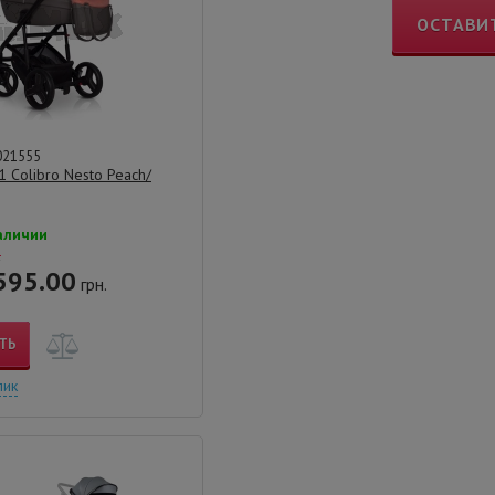
ОСТАВИ
021555
1 Colibro Nesto Peach/
аличии
.
595.00
грн.
ТЬ
лик