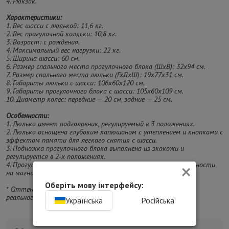
4. Рюкзак.
Характеристики:
1. Вес шасси с люлькой: 11,6 кг.
2. Вес прогулочной коляски: 10,8 кг.
3. Возраст: с рождения.
4. Максимальный вес нагрузки: 22 кг.
5. Ширина шасси: 60 см.
6. Размер спального места прогулочного блока (ШхВ): 32х94 см.
7. Размер спального места люльки (ГхДхШ): 19х77х31 см.
8. Габариты люльки с шасси: 106х60х120 см.
9. Габариты прогулочного блока с шасси: 105х60х109 см.
10. Диаметр колес: передние — 20 см, задние — 25 см.
Особенности:
1. Люлька имеет подголовник, регулируемый в 3 положениях.
2. Люлька оснащена глубоким капюшоном с утеплением и кнопками с
эффектом памяти для легкого снятия с шасси.
3. Подножка прогулочного блока выполнена из экокожи и
регулируется в 2-х положениях.
×
4. Прогулочный блок оснащен 5-точечными ремнями безопасности
на магнитах.
Оберіть мову інтерфейсу:
* Оттенок изделия на фотографии может отличаться от
реального.
Українська
Російська