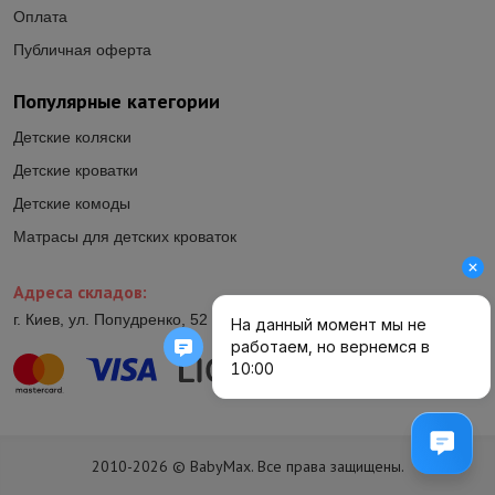
Оплата
Публичная оферта
Популярные категории
Детские коляски
Детские кроватки
Детские комоды
Матрасы для детских кроваток
Адреса складов:
г. Киев, ул. Попудренко, 52 (ул.Гетьмана Павла Полуботка, 52)
2010-2026 © BabyMax. Все права защищены.