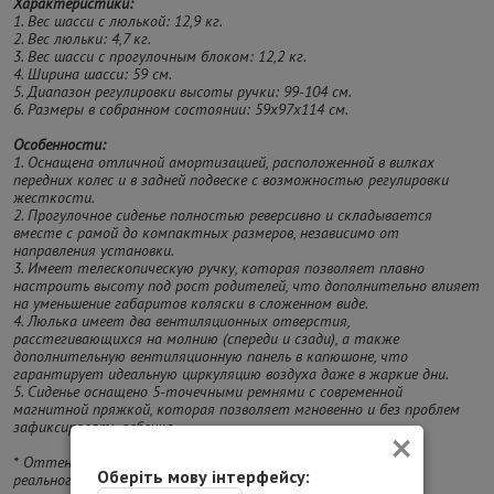
Характеристики:
1. Вес шасси с люлькой: 12,9 кг.
2. Вес люльки: 4,7 кг.
3. Вес шасси с прогулочным блоком: 12,2 кг.
4. Ширина шасси: 59 см.
5. Диапазон регулировки высоты ручки: 99-104 см.
6. Размеры в собранном состоянии: 59х97х114 см.
Особенности:
1. Оснащена отличной амортизацией, расположенной в вилках
передних колес и в задней подвеске с возможностью регулировки
жесткости.
2. Прогулочное сиденье полностью реверсивно и складывается
вместе с рамой до компактных размеров, независимо от
направления установки.
3. Имеет телескопическую ручку, которая позволяет плавно
настроить высоту под рост родителей, что дополнительно влияет
на уменьшение габаритов коляски в сложенном виде.
4. Люлька имеет два вентиляционных отверстия,
расстегивающихся на молнию (спереди и сзади), а также
дополнительную вентиляционную панель в капюшоне, что
гарантирует идеальную циркуляцию воздуха даже в жаркие дни.
5. Сиденье оснащено 5-точечными ремнями с современной
магнитной пряжкой, которая позволяет мгновенно и без проблем
×
зафиксировать ребенка.
* Оттенок изделия на фотографии может отличаться от
Оберіть мову інтерфейсу:
реального.