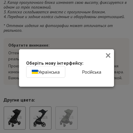
2. Капор прогулочного блока изменяет свою высоту, фиксируется в
одном из трёх положений.
3. Коляска складывается вместе с прогулочным блоком.
4. Передние и задние колёса съёмные и оборудованы амортизацией.
* Оттенок изделия на фотографии может отличаться от
реального.
Обратите внимание:
×
Оттенок товара на фотографиях может отличаться от
реального.
Оберіть мову інтерфейсу:
Производитель может без предварительного уведомления
Українська
Російська
изменять конструкцию, комплектацию и характеристики товара.
Важные параметры уточняйте у консультанта перед покупкой.
Другие цвета: