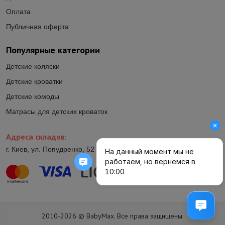
Оплата
Публичная оферта
Популярные категории
Детские коляски
Детские кроватки
Детские комоды
Матрасы для детских кроваток
Адреса складов:
г. Киев, ул. Попудренко, 52 (ул.Гетьмана Павла Полуботка, 52)
2010-2026 © BabyMax. Все права защищены.