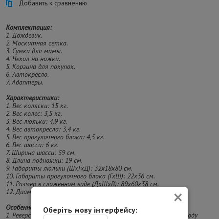
Добавить к сравнению
Комплектация:
1. Дождевик.
2. Москитная сетка.
3. Сумка для мамы.
4. Чехол на ножки.
5. Корзина для покупок.
6. Автокресло.
7. Адаптеры.
Характеристики:
1. Вес коляски: 15 кг.
2. Вес колес: 3,5 кг.
3. Вес люльки: 4,9 кг.
4. Вес автокресла: 3,4 кг.
5. Вес прогулочного блока: 4,5 кг.
6. Вес шасси: 6 кг.
7. Ширина шасси: 59 см.
8. Длина подножки: 19 см.
9. Габариты люльки (ШхГхД): 32х18х80 см.
10. Габариты прогулочного блока (ГхШ): 22х36 см.
11. Размер в сложенном виде (ДхШхВ): 89х60х38 см.
×
12. Диаметр колес: передние - 23 см, задние - 28 см.
Особенности:
Оберіть мову інтерфейсу:
1. Реверсивная установка – выбирайте положение блока по ходу