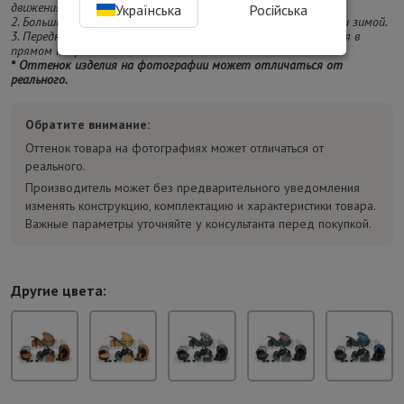
движения или лицом к маме.
Українська
Російська
2. Большие надувные колеса будут одинаково удобны летом и зимой.
3. Передние колеса с возможностью блокировки для движения в
прямом направлении.
* Оттенок изделия на фотографии может отличаться от
реального.
Обратите внимание:
Оттенок товара на фотографиях может отличаться от
реального.
Производитель может без предварительного уведомления
изменять конструкцию, комплектацию и характеристики товара.
Важные параметры уточняйте у консультанта перед покупкой.
Другие цвета: