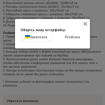
4. Внутренний размер люльки (ШхДхВ): 33х80х18 см.
5. Размеры прогулочного блока (ШхВхГ): 35х56х23 см.
6. Раскладное шасси с колесами: 105x95x61 см.
7. Габариты сложенного шасси с колесами: 68x27x61 см.
8. Габариты сложенного с сиденьем и колесами: 76x33x61 см.
×
9. Диапазон регулировки ручки (от земли): 89 - 105 см
10. Размер колес: передние - 20 см, задние - 27 см.
Оберіть мову інтерфейсу:
Особенности:
Українська
Російська
1. Передние колеса управляемые и имеют фиксацию для движения
прямо.
2. Широкая колесная база обеспечивает легкий поворот и
маневрирование в ограниченном пространстве.
3. Большие задние колеса и форма конструкции шасси обеспечивают
легкое сопротивление при подъеме на бордюр.
4. Телескопическая ручка имеет большой диапазон регулировки,
чтобы обеспечить комфортное управление как для низких, так и
для высоких родителей.
5. Четыре устойчивые пластиковые опоры на дне люльки позволяют
ставить ее на землю без риска испачкать.
* Оттенок изделия на фотографии может отличаться от
реального.
Обратите внимание: